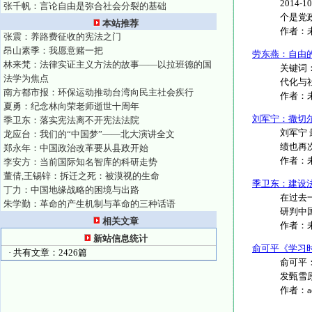
2014
张千帆：言论自由是弥合社会分裂的基础
个是党政
本站推荐
作者：
张震：养路费征收的宪法之门
昂山素季：我愿意赌一把
劳东燕：自由
林来梵：法律实证主义方法的故事——以拉班德的国
关键词：
法学为焦点
代化与社
南方都市报：环保运动推动台湾向民主社会疾行
作者：
夏勇：纪念林向荣老师逝世十周年
刘军宁：撒切
季卫东：落实宪法离不开宪法法院
刘军宁
龙应台：我们的“中国梦”——北大演讲全文
绩也再
郑永年：中国政治改革要从县政开始
作者：
李安方：当前国际知名智库的科研走势
董倩,王锡锌：拆迁之死：被漠视的生命
季卫东：建设
丁力：中国地缘战略的困境与出路
在过去
朱学勤：革命的产生机制与革命的三种话语
研判中国
相关文章
作者：
新站信息统计
俞可平《学习
· 共有文章：2426篇
俞可平：
发甄雪原
作者：