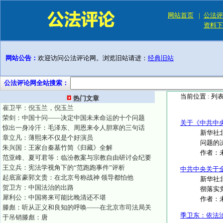
网站首页
|
公法评
资料下
网站公告：
欢迎访问公法评论网。浏览旧站请进：
经典旧站
公法评论网全站搜索：
当前位置 :
列
热门文章
崔卫平：倪玉兰，倪玉兰
荣剑：中国十问——决定中国未来命运的十个问题
关于《中共中
惊出一身冷汗：毛泽东、周恩来令人胆寒的三句话
新华社
章立凡：薄熙来不仅是个好演员
问题的决
朱兴国：王家台秦墓竹简《归藏》全解
作者：
范亚峰、夏可君等：临汾教案与宗教自由研讨会纪要
王立兵：宪法学视角下的“范跑跑事件”评析
中共中央关于
起底富豪郭文贵：在北京号称战神 领导都怕他
新华社北
贺卫方：中国法治的出路
彻落实党
犀利公：中国将来可能比晚清还不堪
作者：
滕彪：听从正义和良知的呼唤——在北京市司法局关
季卫东：依法
于吊销滕彪：唐