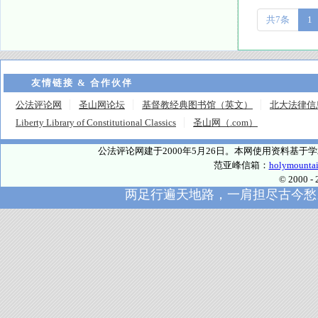
共7条
1
友情链接 & 合作伙伴
公法评论网
圣山网论坛
基督教经典图书馆（英文）
北大法律信
Liberty Library of Constitutional Classics
圣山网（.com）
公法评论网建于2000年5月26日。本网使用资料基
范亚峰信箱：
holymounta
© 2000
两足行遍天地路，一肩担尽古今愁