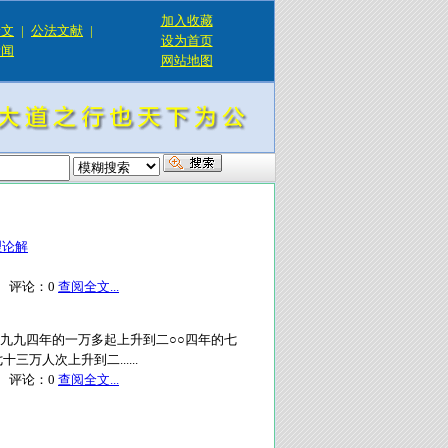
加入收藏
论文
|
公法文献
|
设为首页
新闻
网站地图
理论解
评论：
0
查阅全文...
一九九四年的一万多起上升到二○○四年的七
人次上升到二......
评论：
0
查阅全文...