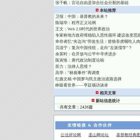
张千帆：言论自由是弥合社会分裂的基础
本站推荐
卫报：中国：基督教的未来？
陈瑞华：程序正义论纲
王文：Web 2.0时代的世界政治
专家称地方政府维稳陷入恶性循环 建议改变思
幸存者忆“夹边沟”劳改生活：曾狼吞虎咽吃人
贝淡宁：复兴中国传统，走向“左派儒学”？
余英时：在开放与公平中寻求进步
陈寅恪：唐代政治制度论稿
苏力：法律人思维？
高华：“林彪事件”再调查
红旗文稿:中国梦与民主政治道路选择
睁眼看世界——亨廷顿访谈录
相关文章
新站信息统计
· 共有文章：2426篇
友情链接 & 合作伙伴
公法评论网
圣山网论坛
基督教经典