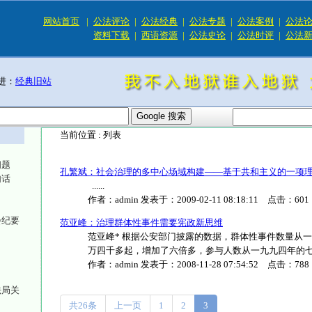
网站首页
|
公法评论
|
公法经典
|
公法专题
|
公法案例
|
公法
资料下载
|
西语资源
|
公法史论
|
公法时评
|
公法
进：
经典旧站
当前位置 :
列表
问题
孔繁斌：社会治理的多中心场域构建——基于共和主义的一项
句话
......
作者：
admin
发表于：
2009-02-11 08:18:11
点击：
601
会纪要
范亚峰：治理群体性事件需要宪政新思维
范亚峰* 根据公安部门披露的数据，群体性事件数量从
万四千多起，增加了六倍多，参与人数从一九九四年的七十三万
作者：
admin
发表于：
2008-11-28 07:54:52
点击：
788
法局关
共26条
上一页
1
2
3