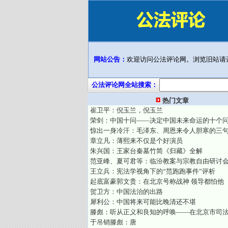
网站公告：
欢迎访问公法评论网。浏览旧站请
公法评论网全站搜索：
热门文章
崔卫平：倪玉兰，倪玉兰
荣剑：中国十问——决定中国未来命运的十个
惊出一身冷汗：毛泽东、周恩来令人胆寒的三
章立凡：薄熙来不仅是个好演员
朱兴国：王家台秦墓竹简《归藏》全解
范亚峰、夏可君等：临汾教案与宗教自由研讨
王立兵：宪法学视角下的“范跑跑事件”评析
起底富豪郭文贵：在北京号称战神 领导都怕他
贺卫方：中国法治的出路
犀利公：中国将来可能比晚清还不堪
滕彪：听从正义和良知的呼唤——在北京市司
于吊销滕彪：唐