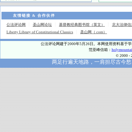
友情链接 & 合作伙伴
公法评论网
圣山网论坛
基督教经典图书馆（英文）
北大法律信
Liberty Library of Constitutional Classics
圣山网（.com）
公法评论网建于2000年5月26日。本网使用资料基
范亚峰信箱：
holymounta
© 2000
两足行遍天地路，一肩担尽古今愁