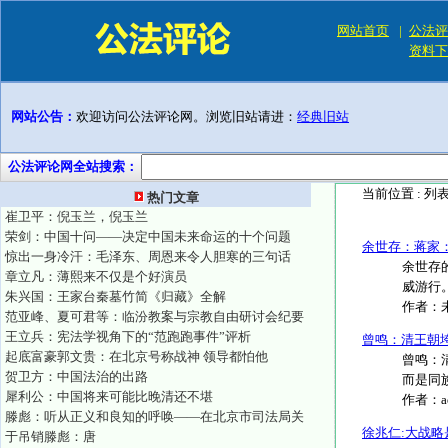
网站首页
|
公法评
资料下
网站公告：
欢迎访问公法评论网。浏览旧站请进：
经典旧站
公法评论网全站搜索：
当前位置 :
列
热门文章
崔卫平：倪玉兰，倪玉兰
荣剑：中国十问——决定中国未来命运的十个问题
余世存：蒋家
惊出一身冷汗：毛泽东、周恩来令人胆寒的三句话
余世存
章立凡：薄熙来不仅是个好演员
威游行。
朱兴国：王家台秦墓竹简《归藏》全解
作者：
范亚峰、夏可君等：临汾教案与宗教自由研讨会纪要
王立兵：宪法学视角下的“范跑跑事件”评析
曾鸣：清王朝
起底富豪郭文贵：在北京号称战神 领导都怕他
曾鸣：
贺卫方：中国法治的出路
而是同族
犀利公：中国将来可能比晚清还不堪
作者：
滕彪：听从正义和良知的呼唤——在北京市司法局关
徐兆仁:大战
于吊销滕彪：唐