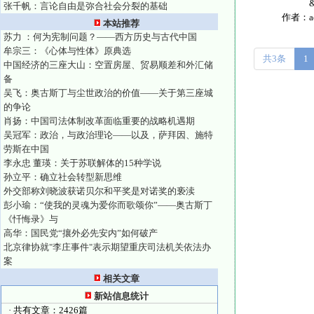
&n..
张千帆：言论自由是弥合社会分裂的基础
作者：
本站推荐
苏力 ：何为宪制问题？——西方历史与古代中国
牟宗三：《心体与性体》原典选
共3条
1
中国经济的三座大山：空置房屋、贸易顺差和外汇储
备
吴飞：奥古斯丁与尘世政治的价值——关于第三座城
的争论
肖扬：中国司法体制改革面临重要的战略机遇期
吴冠军：政治，与政治理论——以及，萨拜因、施特
劳斯在中国
李永忠 董瑛：关于苏联解体的15种学说
孙立平：确立社会转型新思维
外交部称刘晓波获诺贝尔和平奖是对诺奖的亵渎
彭小瑜：“使我的灵魂为爱你而歌颂你”——奥古斯丁
《忏悔录》与
高华：国民党“攘外必先安内”如何破产
北京律协就"李庄事件"表示期望重庆司法机关依法办
案
相关文章
新站信息统计
· 共有文章：2426篇