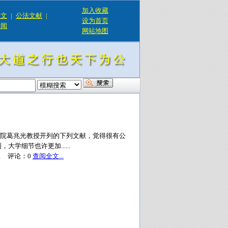
加入收藏
论文
|
公法文献
|
设为首页
新闻
网站地图
学院葛兆光教授开列的下列文献，觉得很有公
细节也许更加......
1
评论：
0
查阅全文...