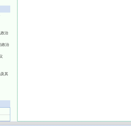
兴
色政治
的政治
义
响及其