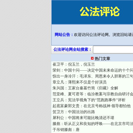
网站公告：
欢迎访问公法评论网。浏览旧站请
公法评论网全站搜索：
热门文章
崔卫平：倪玉兰，倪玉兰
荣剑：中国十问——决定中国未来命运的十个
惊出一身冷汗：毛泽东、周恩来令人胆寒的三
章立凡：薄熙来不仅是个好演员
朱兴国：王家台秦墓竹简《归藏》全解
范亚峰、夏可君等：临汾教案与宗教自由研讨
王立兵：宪法学视角下的“范跑跑事件”评析
起底富豪郭文贵：在北京号称战神 领导都怕他
贺卫方：中国法治的出路
犀利公：中国将来可能比晚清还不堪
滕彪：听从正义和良知的呼唤——在北京市司
于吊销滕彪：唐