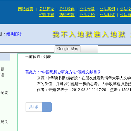
网站首页
|
公法评论
|
公法经典
|
公法专题
|
公法案例
|
公法
资料下载
|
西语资源
|
公法史论
|
公法时评
|
公法
进：
经典旧站
当前位置 :
列表
问题
葛兆光：“中国思想史研究方法”课程文献目录
句话
来源: 中华读书报 编者按：在朋友处看到清华大学人文
布的价值，并可以引起进一步的思考。大学改革愈演愈烈，大学
作者：
未知
发表于：
2012-08-30 22:17:20
点击：
1593
会纪要
共1条
1
法局关