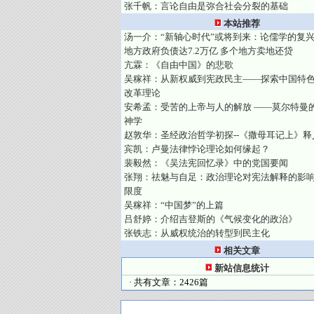
张千帆：言论自由是弥合社会分裂的基础
本站推荐
汤一介：“新轴心时代”或将到来：论儒学的复
地方政府负债达7.2万亿 多个地方卖地还贷
亢霖：《自由中国》的悲歌
吴稼祥：从新权威到宪政民主——探索中国特
改革理论
安希孟：受苦的上帝与人的解放 ——莫尔特曼
神学
赵敦华：圣经政治哲学初探--《撒母耳记上》释
宾凯：卢曼法律悖论理论如何缘起？
裴毅然：《吴法宪回忆录》中的党国要闻
张翔：祛魅与自足：政治理论对宪法解释的影
限度
吴稼祥：“中国梦”的上篇
吕舒婷：介绍吉登斯的《气候变化的政治》
张铁志：从威权统治的转型到民主化
相关文章
新站信息统计
· 共有文章：2426篇