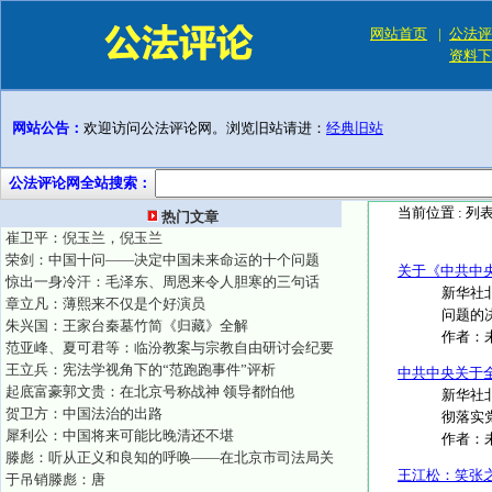
网站首页
|
公法评
资料下
网站公告：
欢迎访问公法评论网。浏览旧站请进：
经典旧站
公法评论网全站搜索：
当前位置 :
列
热门文章
崔卫平：倪玉兰，倪玉兰
荣剑：中国十问——决定中国未来命运的十个问题
关于《中共中
惊出一身冷汗：毛泽东、周恩来令人胆寒的三句话
新华社
章立凡：薄熙来不仅是个好演员
问题的决
朱兴国：王家台秦墓竹简《归藏》全解
作者：
范亚峰、夏可君等：临汾教案与宗教自由研讨会纪要
王立兵：宪法学视角下的“范跑跑事件”评析
中共中央关于
起底富豪郭文贵：在北京号称战神 领导都怕他
新华社北
贺卫方：中国法治的出路
彻落实党
犀利公：中国将来可能比晚清还不堪
作者：
滕彪：听从正义和良知的呼唤——在北京市司法局关
王江松：笑张
于吊销滕彪：唐