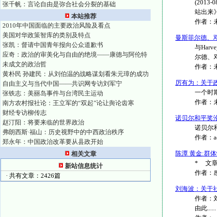
(201
张千帆：言论自由是弥合社会分裂的基础
站出来》
本站推荐
作者：
2010年中国面临的主要政治风险及看点
美国对华政策智库的类别及特点
曼斯菲尔德、
张凯：督请中国青年报向公众道歉书
与Harv
应奇：政治的审美化与自由的绝境——康德与阿伦特
尔德、邓正
未成文的政治哲
作者：
黄朴民 孙建民：从刘伯温的战略谋划看朱元璋的成功
厉有为：关于
自由主义与当代中国——共识网专访刘军宁
一个时
张铁志：美丽岛事件与台湾民主运动
作者：
南方农村报社论：王立军的“双起”论让舆论齿寒
财经专访柳传志
诺贝尔和平奖
赵汀阳：将要来临的世界政治
诺贝尔和平
弗朗西斯·福山：历史视野中的中西政治秩序
作者：
郑永年：中国政治改革要从县政开始
陈潭 黄金:群
相关文章
* 文章
新站信息统计
作者：
· 共有文章：2426篇
刘海波：关于
作者：
由此......