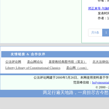
作者：
邓正来等:与施
发表时间：
作者：
共9条
1
友情链接 & 合作伙伴
公法评论网
圣山网论坛
基督教经典图书馆（英文）
北大法律信
Liberty Library of Constitutional Classics
圣山网（.com）
公法评论网建于2000年5月26日。本网使用资料基
范亚峰信箱：
holymounta
© 2000
两足行遍天地路，一肩担尽古今愁