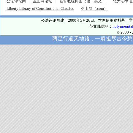
公法评论网
圣山网论坛
基督教经典图书馆（英文）
北大法律信
Liberty Library of Constitutional Classics
圣山网（.com）
公法评论网建于2000年5月26日。本网使用资料基
范亚峰信箱：
holymounta
© 2000
两足行遍天地路，一肩担尽古今愁