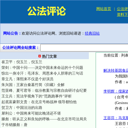
网站首页
|
公法评
资料下
网站公告：
欢迎访问公法评论网。浏览旧站请进：
经典旧站
公法评论网全站搜索：
当前位置 :
列
热门文章
崔卫平：倪玉兰，倪玉兰
荣剑：中国十问——决定中国未来命运的十个问题
解决转基因食
惊出一身冷汗：毛泽东、周恩来令人胆寒的三句话
为我国
章立凡：薄熙来不仅是个好演员
作者：
朱兴国：王家台秦墓竹简《归藏》全解
范亚峰、夏可君等：临汾教案与宗教自由研讨会纪要
李明辉：儒家
王立兵：宪法学视角下的“范跑跑事件”评析
( 台湾 中
起底富豪郭文贵：在北京号称战神 领导都怕他
(Gesinnun
贺卫方：中国法治的出路
作者：
犀利公：中国将来可能比晚清还不堪
王容芬：马克
滕彪：听从正义和良知的呼唤——在北京市司法局关
王容芬 
于吊销滕彪：唐