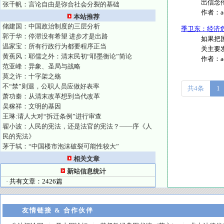
出信念伦
张千帆：言论自由是弥合社会分裂的基础
作者：
本站推荐
储建国：中国政治制度的三层分析
季卫东：经济
郭于华：停滞没有希望 进步才是出路
如果把
温家宝：所有行政行为都要程序正当
关主要
黄蕉风：耶儒之外：清末民初“耶墨衡论”简论
作者：
范亚峰：异象、圣局与战略
莫之许：十字架之殇
不“禁”则退，公职人员应做好表率
共4条
1
萧功秦：从清末改革想到当代改革
吴稼祥：文明的基因
王琳:请人大对“拆迁条例”进行审查
翟小波：人民的宪法，还是法官的宪法？——序《人
民的宪法》
茅于轼：“中国楼市泡沫破裂可能性较大”
相关文章
新站信息统计
· 共有文章：2426篇
友情链接 & 合作伙伴