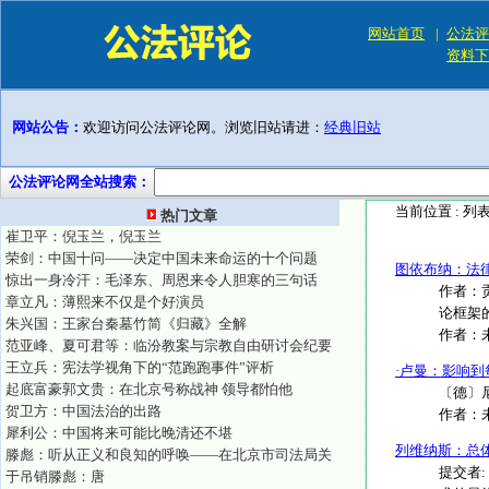
网站首页
|
公法评
资料下
网站公告：
欢迎访问公法评论网。浏览旧站请进：
经典旧站
公法评论网全站搜索：
当前位置 :
列
热门文章
崔卫平：倪玉兰，倪玉兰
荣剑：中国十问——决定中国未来命运的十个问题
图依布纳：法
惊出一身冷汗：毛泽东、周恩来令人胆寒的三句话
作者：贡
章立凡：薄熙来不仅是个好演员
论框架的
朱兴国：王家台秦墓竹简《归藏》全解
作者：
范亚峰、夏可君等：临汾教案与宗教自由研讨会纪要
王立兵：宪法学视角下的“范跑跑事件”评析
·卢曼：影响到
起底富豪郭文贵：在北京号称战神 领导都怕他
〔德〕尼克拉斯
贺卫方：中国法治的出路
作者：
犀利公：中国将来可能比晚清还不堪
列维纳斯：总
滕彪：听从正义和良知的呼唤——在北京市司法局关
提交者:
于吊销滕彪：唐