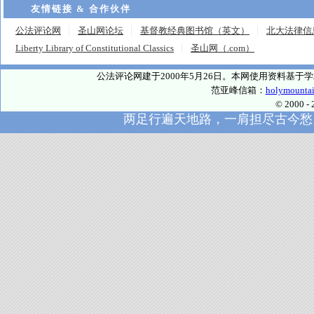
友情链接 & 合作伙伴
公法评论网
圣山网论坛
基督教经典图书馆（英文）
北大法律信
Liberty Library of Constitutional Classics
圣山网（.com）
公法评论网建于2000年5月26日。本网使用资料基
范亚峰信箱：
holymounta
© 2000
两足行遍天地路，一肩担尽古今愁