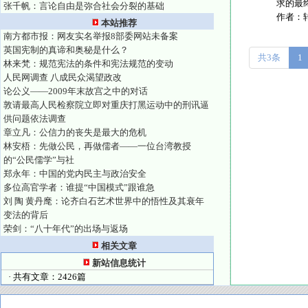
求的最终
张千帆：言论自由是弥合社会分裂的基础
作者：
本站推荐
南方都市报：网友实名举报8部委网站未备案
英国宪制的真谛和奥秘是什么？
共3条
1
林来梵：规范宪法的条件和宪法规范的变动
人民网调查 八成民众渴望政改
论公义——2009年末故宫之中的对话
敦请最高人民检察院立即对重庆打黑运动中的刑讯逼
供问题依法调查
章立凡：公信力的丧失是最大的危机
林安梧：先做公民，再做儒者——一位台湾教授
的“公民儒学”与社
郑永年：中国的党内民主与政治安全
多位高官学者：谁提“中国模式”跟谁急
刘 陶 黄丹麾：论齐白石艺术世界中的悟性及其衰年
变法的背后
荣剑：“八十年代”的出场与返场
相关文章
新站信息统计
· 共有文章：2426篇