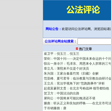
网站公告：
欢迎访问公法评论网。浏览旧站请
公法评论网全站搜索：
热门文章
崔卫平：倪玉兰，倪玉兰
荣剑：中国十问——决定中国未来命运的十个
惊出一身冷汗：毛泽东、周恩来令人胆寒的三
章立凡：薄熙来不仅是个好演员
朱兴国：王家台秦墓竹简《归藏》全解
范亚峰、夏可君等：临汾教案与宗教自由研讨
王立兵：宪法学视角下的“范跑跑事件”评析
起底富豪郭文贵：在北京号称战神 领导都怕他
贺卫方：中国法治的出路
犀利公：中国将来可能比晚清还不堪
滕彪：听从正义和良知的呼唤——在北京市司
于吊销滕彪：唐