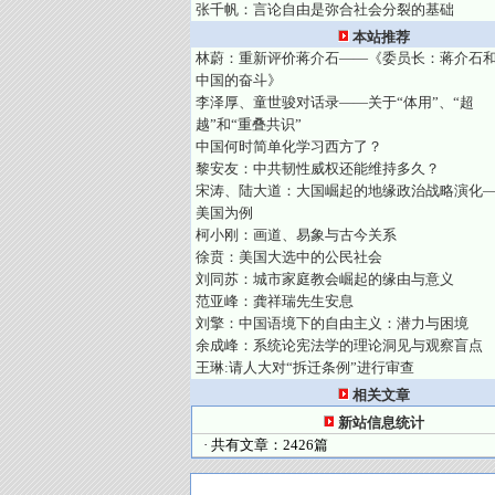
张千帆：言论自由是弥合社会分裂的基础
本站推荐
林蔚：重新评价蒋介石——《委员长：蒋介石
中国的奋斗》
李泽厚、童世骏对话录——关于“体用”、“超
越”和“重叠共识”
中国何时简单化学习西方了？
黎安友：中共韧性威权还能维持多久？
宋涛、陆大道：大国崛起的地缘政治战略演化
美国为例
柯小刚：画道、易象与古今关系
徐贲：美国大选中的公民社会
刘同苏：城市家庭教会崛起的缘由与意义
范亚峰：龚祥瑞先生安息
刘擎：中国语境下的自由主义：潜力与困境
余成峰：系统论宪法学的理论洞见与观察盲点
王琳:请人大对“拆迁条例”进行审查
相关文章
新站信息统计
· 共有文章：2426篇