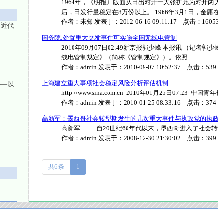
1964年，《明报》版面从日出对开一大张扩充为对开两
后，日发行量稳定在8万份以上。 1966年3月1日，金庸在社评
作者：
未知
发表于：
2012-06-16 09:11:17
点击：
1605
和近代
国务院:处置重大突发事件可实施全国无线电管制
2010年09月07日02:49新京报郭少峰 本报讯 （记
线电管制规定》（简称《管制规定》）。依照......
作者：
admin
发表于：
2010-09-07 10:52:37
点击：
539
上海建立重大事项社会稳定风险分析评估机制
——以
http://www.sina.com.cn 2010年01月25日07:23 中
作者：
admin
发表于：
2010-01-25 08:33:16
点击：
374
高新军：墨西哥社会转型期发生的几次重大事件与执政党的执
高新军 自20世纪60年代以来，墨西哥进入了社会转型时期
作者：
admin
发表于：
2008-12-30 21:30:02
点击：
399
共6条
1