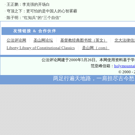
·
王正鹏：李克强的开场白
·
穹顶之下：更可怕的是中国人的心智雾霾
·
陈子明：“红知兵”的“三个自信”
友情链接 & 合作伙伴
公法评论网
圣山网论坛
基督教经典图书馆（英文）
北大法律信
Liberty Library of Constitutional Classics
圣山网（.com）
公法评论网建于2000年5月26日。本网使用资料基
范亚峰信箱：
holymounta
© 2000
两足行遍天地路，一肩担尽古今愁