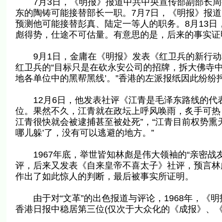
7月3日，《明报》报道中共中央宣传部副部长周
东的陶铸可能接替部长一职。7月7日，《明报》报
预测他可能接替彭真、陆定一等人的职务。8月13
彪得势，仕途不可估量。有意思的是，后来的事实证
9月1日，金庸在《明报》发表《红卫兵的新行动
红卫兵的“目标只是在砍永安公司的招牌，拆大佛寺中
地各单位中的黑帮黑线’。”香港的左派报纸因此纷
12月6日，他发表社评《江青是毛泽东路线的代
位。果然不久，江青就在政坛上呼风唤雨，炙手可热
江青很快就会被逮捕甚至被处死”，“江青目前权势熏
哪儿躲’了，没有可以逃避的地方。”
1967年底，举世皆知林彪是伟大领袖的“亲密战友
评，后来又发表《自来皇帝不喜太子》社评，预言林
作出了如此惊人的判断，最后被事实所证明。
由于对“文革”的出色报道与评论，1968年，《
香港日报中稳居第三位(仅次于大众化的《成报》、