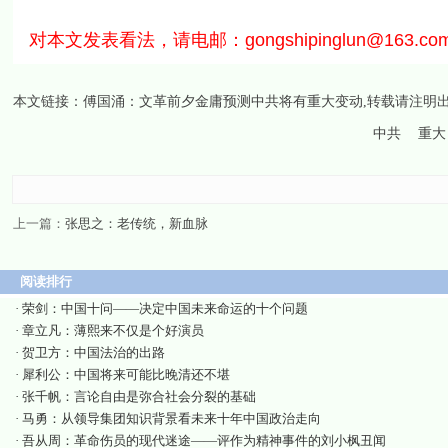
对本文发表看法，请电邮：
gongshipinglun@163.co
本文链接：
傅国涌：文革前夕金庸预测中共将有重大变动
,转载请注明
中共
重大
上一篇：
张思之：老传统，新血脉
阅读排行
·
荣剑：中国十问——决定中国未来命运的十个问题
·
章立凡：薄熙来不仅是个好演员
·
贺卫方：中国法治的出路
·
犀利公：中国将来可能比晚清还不堪
·
张千帆：言论自由是弥合社会分裂的基础
·
马勇：从领导集团知识背景看未来十年中国政治走向
·
吾从周：革命伤员的现代迷途——评作为精神事件的刘小枫丑闻