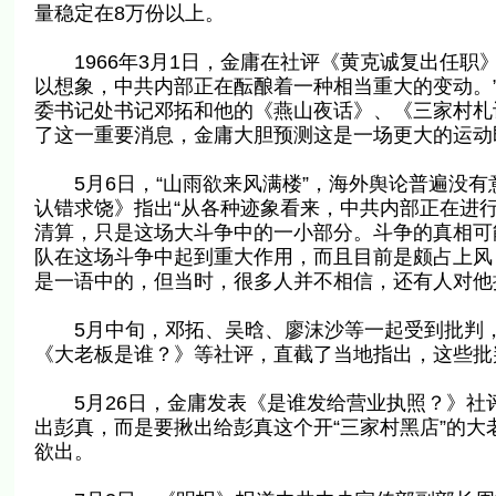
量稳定在8万份以上。
1966年3月1日，金庸在社评《黄克诚复出任职
以想象，中共内部正在酝酿着一种相当重大的变动。”
委书记处书记邓拓和他的《燕山夜话》、《三家村札
了这一重要消息，金庸大胆预测这是一场更大的运动
5月6日，“山雨欲来风满楼”，海外舆论普遍没有
认错求饶》指出“从各种迹象看来，中共内部正在进
清算，只是这场大斗争中的一小部分。斗争的真相可
队在这场斗争中起到重大作用，而且目前是颇占上风
是一语中的，但当时，很多人并不相信，还有人对他
5月中旬，邓拓、吴晗、廖沫沙等一起受到批判，
《大老板是谁？》等社评，直截了当地指出，这些批
5月26日，金庸发表《是谁发给营业执照？》社评
出彭真，而是要揪出给彭真这个开“三家村黑店”的大
欲出。