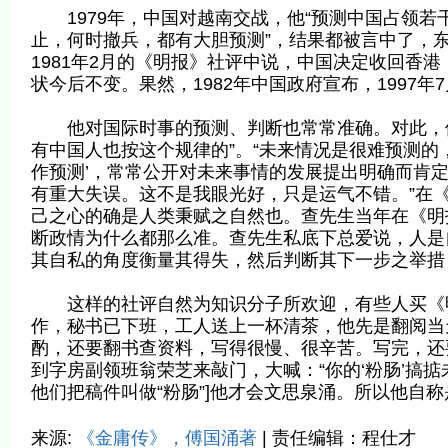
1979年，中国对越南交战，他“预测中国占领若
止，何时撤兵，都有大胆预测”，结果都被言中了，
1981年2月的《明报》社评中说，中国决定收回香
状今后不变。果然，1982年中国政府宣布，1997
他对国际时事的预测、判断也常常准确。对此，他
有中国人也按这个规律的”。“未来情况是很难预测的
作预测’，常常公开对未来事情的发展提出明确而肯定
有重大失误。这不是我眼光好，只是运气不错。”在《明
己之心的确是人类秉赋之自然也。查先生当年在《明
断政情为什么都那么准。查先生私底下总爱说，人是
其自私的角度衡量其得失，然后判断其下一步之举措
这样的社评自然为知识分子所欢迎，有些人买《明
作，秘书已下班，工人送上一杯清茶，他先是翻阅当
酌，还要翻书查资料，写得很慢、很辛苦。写完，还
到字房副领班翁荣芝来敲门，大喊：“你的‘粉肠’搞
他们把稿件叫做“粉肠”]他才会文思泉涌。所以他自称
来源:
《金庸传》，傅国涌著
| 责任编辑：程仕才