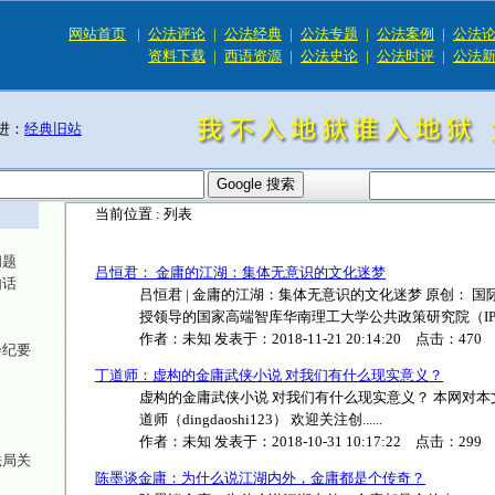
网站首页
|
公法评论
|
公法经典
|
公法专题
|
公法案例
|
公法
资料下载
|
西语资源
|
公法史论
|
公法时评
|
公法
进：
经典旧站
当前位置 :
列表
问题
吕恒君： 金庸的江湖：集体无意识的文化迷梦
句话
吕恒君 | 金庸的江湖：集体无意识的文化迷梦 原创： 国际
授领导的国家高端智库华南理工大学公共政策研究院（IPP）..
作者：
未知
发表于：
2018-11-21 20:14:20
点击：
470
会纪要
丁道师：虚构的金庸武侠小说 对我们有什么现实意义？
虚构的金庸武侠小说 对我们有什么现实意义？ 本网对本文有删节 2
道师（dingdaoshi123） 欢迎关注创......
作者：
未知
发表于：
2018-10-31 10:17:22
点击：
299
法局关
陈墨谈金庸：为什么说江湖内外，金庸都是个传奇？