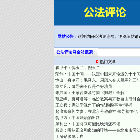
网站公告：
欢迎访问公法评论网。浏览旧站请
公法评论网全站搜索：
热门文章
崔卫平：倪玉兰，倪玉兰
荣剑：中国十问——决定中国未来命运的十个
惊出一身冷汗：毛泽东、周恩来令人胆寒的三
章立凡：薄熙来不仅是个好演员
朱兴国：王家台秦墓竹简《归藏》全解
范亚峰、夏可君等：临汾教案与宗教自由研讨
王立兵：宪法学视角下的“范跑跑事件”评析
起底富豪郭文贵：在北京号称战神 领导都怕他
贺卫方：中国法治的出路
犀利公：中国将来可能比晚清还不堪
滕彪：听从正义和良知的呼唤——在北京市司
于吊销滕彪：唐