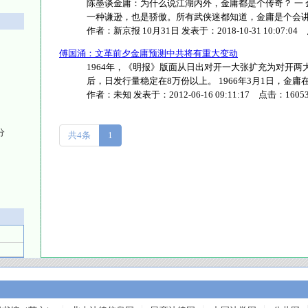
陈墨谈金庸：为什么说江湖内外，金庸都是个传奇？ 一
一种谦逊，也是骄傲。所有武侠迷都知道，金庸是个会讲故事
作者：
新京报 10月31日
发表于：
2018-10-31 10:07:04
傅国涌：文革前夕金庸预测中共将有重大变动
1964年，《明报》版面从日出对开一大张扩充为对开两
后，日发行量稳定在8万份以上。 1966年3月1日，金庸在社评
作者：
未知
发表于：
2012-06-16 09:11:17
点击：
1605
分
共4条
1