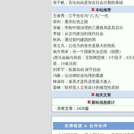
张千帆：言论自由是弥合社会分裂的基础
本站推荐
王俊秀：江平先生与“八/九”一代
荣剑：重庆红色之困
张敏：帝制中国治理的三重格局及其启示
李猛：从古代政治到现代社会
秋风：通过契约建国的周
章立凡：公信力的丧失是最大的危机
南方周末：当一个国家失去总统（组图）
i黑马金融与风投：互联网思维：3个段子，9大
类，19条法则
刘军宁：拓展自由 保守自由
冯象：论法律职业伦理的重建
林淑玲：派系才是民进党最大敌人
姜峰：联邦党人立宪设计的规范性原则
相关文章
新站信息统计
· 共有文章：2426篇
友情链接 & 合作伙伴