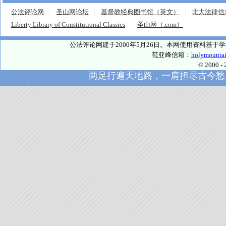
公法评论网
圣山网论坛
基督教经典图书馆（英文）
北大法律信
Liberty Library of Constitutional Classics
圣山网（.com）
公法评论网建于2000年5月26日。本网使用资料基
范亚峰信箱：
holymounta
© 2000
两足行遍天地路，一肩担尽古今愁