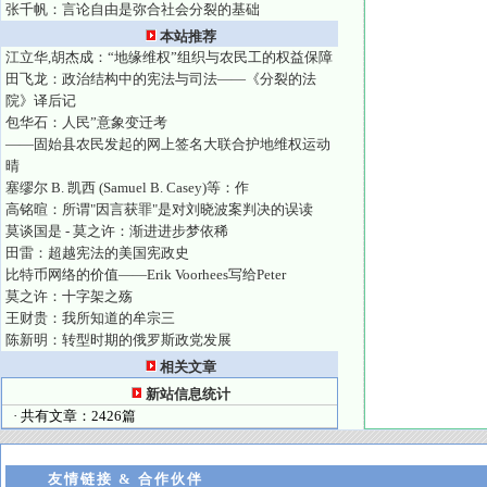
张千帆：言论自由是弥合社会分裂的基础
本站推荐
江立华,胡杰成：“地缘维权”组织与农民工的权益保障
田飞龙：政治结构中的宪法与司法——《分裂的法
院》译后记
包华石：人民”意象变迁考
——固始县农民发起的网上签名大联合护地维权运动
晴
塞缪尔 B. 凯西 (Samuel B. Casey)等：作
高铭暄：所谓"因言获罪"是对刘晓波案判决的误读
莫谈国是 - 莫之许：渐进进步梦依稀
田雷：超越宪法的美国宪政史
比特币网络的价值——Erik Voorhees写给Peter
莫之许：十字架之殇
王财贵：我所知道的牟宗三
陈新明：转型时期的俄罗斯政党发展
相关文章
新站信息统计
· 共有文章：2426篇
友情链接 & 合作伙伴