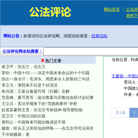
网站首页
|
公法评
资料下
网站公告：
欢迎访问公法评论网。浏览旧站请进：
经典旧站
公法评论网全站搜索：
当前位置 :
列
热门文章
崔卫平：倪玉兰，倪玉兰
荣剑：中国十问——决定中国未来命运的十个问题
王建勋：中国
惊出一身冷汗：毛泽东、周恩来令人胆寒的三句话
受访人
章立凡：薄熙来不仅是个好演员
中国政法
朱兴国：王家台秦墓竹简《归藏》全解
作者：
范亚峰、夏可君等：临汾教案与宗教自由研讨会纪要
王立兵：宪法学视角下的“范跑跑事件”评析
起底富豪郭文贵：在北京号称战神 领导都怕他
共1条
1
贺卫方：中国法治的出路
犀利公：中国将来可能比晚清还不堪
滕彪：听从正义和良知的呼唤——在北京市司法局关
于吊销滕彪：唐