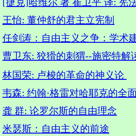
[捷克]哈维尔 著 崔卫平 译: 宪
王怡: 董仲舒的君主立宪制
任剑涛：自由主义之争：学术
曹卫东: 狡猾的刺猬--施密特
林国荣: 卢梭的革命的神义论
韦森: 约翰·格雷对哈耶克的全
龚 群: 论罗尔斯的自由理念
米瑟斯：自由主义的前途