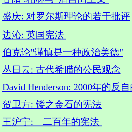
盛庆: 对罗尔斯理论的若干批评
边沁: 英国宪法
伯克论"谨慎是一种政治美德"
丛日云: 古代希腊的公民观念
David Henderson: 2000年
贺卫方: 镂之金石的宪法
王沪宁: 二百年的宪法