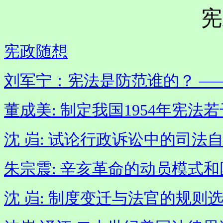
宪
宪政随想
刘军宁：宪法是防范谁的？ ―
董成美: 制定我国1954年宪
沈 岿: 试论行政诉讼中的司
朱宗震: 辛亥革命的动员模式
沈 岿: 制度变迁与法官的规