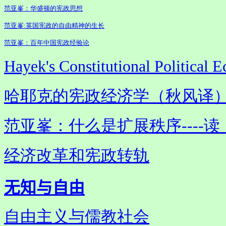
范亚
峯
：华盛顿的宪政思想
范亚
峯
:英国宪政的自由精神的生长
范亚
峯
：百年中国宪政经验论
Hayek's Constitutional Politi
哈耶克的宪政经济学（秋风译
范亚
峯
：什么是扩展秩序----
经济改革和宪政转轨
无知与自由
自由主义与儒教社会