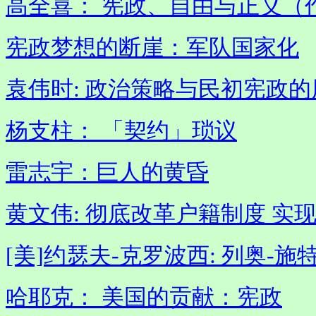
高全喜： 宪政、自由与正义（
宪政梦想的断崖：军队国家化
袁伟时: 政治策略与民初宪政
杨支柱： 「契约」琐议
雷志宇：巨人的黄昏
黄文伟: 彻底改革户籍制度 实
[美]约瑟夫-克罗波西: 列奥-
哈耶克： 美国的贡献：宪政