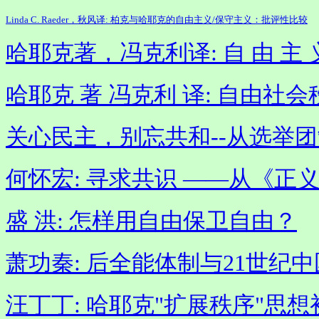
Linda C. Raeder，秋风译: 柏克与哈耶克的自由主义/保守主义
：
批评性比较
哈耶克著，冯克利译: 自 由 主 
哈耶克 著 冯克利 译: 自由社
关心民主，别忘共和--从选举
何怀宏: 寻求共识 ——从《
盛 洪
: 怎样用自由保卫自由？
萧功秦: 后全能体制与21世纪
汪丁丁: 哈耶克"扩展秩序"思想