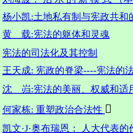
杨小凯:土地私有制与宪政共和
黄 载:宪法的躯体和灵魂
宪法的司法化及其控制
王天成: 宪政的脊梁----宪法
沈 岿:宪法的美丽、权威和适

何家栋: 重塑政治合法性
凯文·J·奥布瑞恩： 人大代表