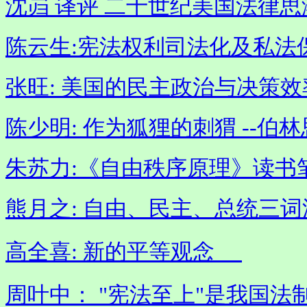
沈岿 译评 二十世纪美国法律
陈云生:宪法权利司法化及私法
张旺: 美国的民主政治与决策效
陈少明: 作为狐狸的刺猬 --伯
朱苏力:《自由秩序原理》读书
熊月之: 自由、民主、总统三
高全喜: 新的平等观念
周叶中： "宪法至上"是我国法