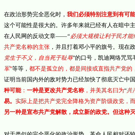
在政治形势完全恶化时，
我们必须特别注意到有可
这个可能性是很大的。许多年来就已经有人在暗中
在人民网的反动文章——
“
必须大规模让利于民才能
共产党名称的主张
，并且打着邓小平的旗号。现在
党生于不义，自当死于耻辱
”
的口号，凯迪网络咒骂
军
”
等等，
都不是孤立的，都是间接或直指共产党的
证明当前国内外的敌对势力已经加快了彻底灭亡中
种可能
：
一种是更改共产党名称
，并美其名曰为
“
共
易。
实际上是把共产党完全降格为资产阶级政党，
另一种是宣布共产党解散，成立新的政党。但这种
对于类似的完全恶化的政治形势，革命人民相对还