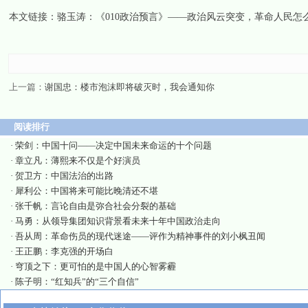
本文链接：
骆玉涛：《010政治预言》——政治风云突变，革命人民怎
上一篇：
谢国忠：楼市泡沫即将破灭时，我会通知你
阅读排行
·
荣剑：中国十问——决定中国未来命运的十个问题
·
章立凡：薄熙来不仅是个好演员
·
贺卫方：中国法治的出路
·
犀利公：中国将来可能比晚清还不堪
·
张千帆：言论自由是弥合社会分裂的基础
·
马勇：从领导集团知识背景看未来十年中国政治走向
·
吾从周：革命伤员的现代迷途——评作为精神事件的刘小枫丑闻
·
王正鹏：李克强的开场白
·
穹顶之下：更可怕的是中国人的心智雾霾
·
陈子明：“红知兵”的“三个自信”