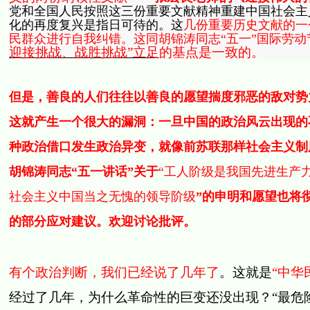
党和全国人民按照这三份重要文献精神重建中国社会主
化的再度复兴是指日可待的。这
几份重要历史文献的一
民群众进行自我纠错。这同胡锦涛同志“五一”国际劳动
迎接挑战、战胜挑战”立足
的基点是一致的。
但是，善良的人们往往以善良的愿望揣度邪恶的敌对势
这就产生一个很大的漏洞：一旦中国的政治风云出现的
种政治借口发生政治异变，就像前苏联那样社会主义制
胡锦涛同志“五一讲话”关于
“工人阶级是我国先进生产
社会主义中国当之无愧的领导阶级
”的申明和愿望也将
的部分应对建议。欢迎讨论批评。
有个政治判断，我们已经说了几年了
。这就是
“中华
经过了几年，为什么革命性的巨变还没出现？“最危