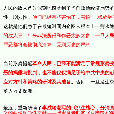
人民的敌人首先深刻地感觉到了当前政治经济局势
性、剧烈性，
他们已经有些害怕了，害怕“
一场承受
这就是他们急于在最短时间内企图从根本上一劳永
的敌人三十年来非法所得和作恶太多太多，一旦人
罪恶都将会被彻底清算，受到历史的严惩。
当前形势提醒
革命人民，已经不能满足于常规形势
恶的揭露与批判，也不能仅仅满足于给中共中央的
应对方针和策略的研讨及其准备
。
否则，一旦发生
落入万丈深渊。
最近，重新研读了
李成瑞
老写的《
抓住核心，分清
义的两份纲领性文献——
张宏良老师的
《迎接伟大的