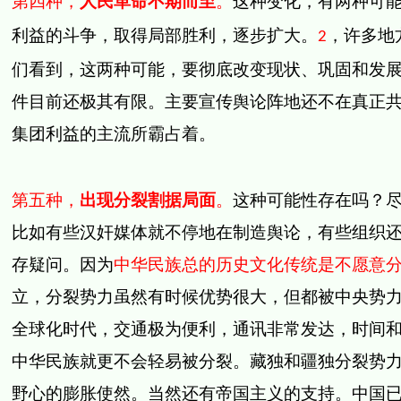
第四种，
人民革命不期而至
。
这种变化，有两种可
利益的斗争，取得局部胜利，逐步扩大。
，许多地
2
们看到，这两种可能，要彻底改变现状、巩固和发
件目前还极其有限。主要宣传舆论阵地还不在真正
集团利益的主流所霸占着。
第五种，
出现分裂割据局面
。
这种可能性存在吗？
比如有些汉奸媒体就不停地在制造舆论，有些组织
存疑问。因为
中华民族总的历史文化传统是不愿意
立，分裂势力虽然有时候优势很大，但都被中央势
全球化时代，交通极为便利，通讯非常发达，时间
中华民族就更不会轻易被分裂。藏独和疆独分裂势
野心的膨胀使然。当然还有帝国主义的支持。中国