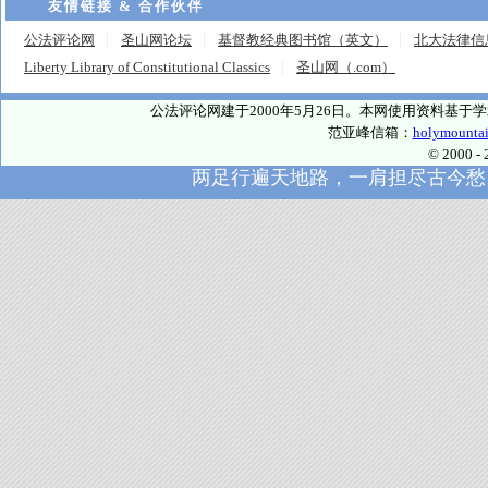
友情链接 & 合作伙伴
公法评论网
圣山网论坛
基督教经典图书馆（英文）
北大法律信
Liberty Library of Constitutional Classics
圣山网（.com）
公法评论网建于2000年5月26日。本网使用资料基
范亚峰信箱：
holymounta
© 2000
两足行遍天地路，一肩担尽古今愁