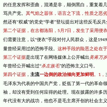
的任意发挥和歪曲，混淆是非，颠倒黑白，重复着
骂共产党。
其气焰之嚣张，语言之下流，性质之恶
然还有“权威”的党史“学者”登坛提出对这些反毛反共
第二个证据，在古都洛阳，
月
日，发生了采用便
5
7
们需要注意，以“便衣”手段对付人民群众，这是
194
量曾经采用过的恐怖手段。
这种手段的险恶之处在
第三个证据
是出现了在网络媒体上公开喊出
美蒋万岁
年曾经公开喊出过“
杀左族毛
”的恐怖主义口号。
第四个证据
，
主流
一边倒的政治倾向更加鲜明
。
，
1
毛泽东为代表的中国共产党，贬低了第一代的革命
袖，却没有受到任何应得的处理。现在披露的许多
年代没有大的战功，他也不是毛主席开创的社会主