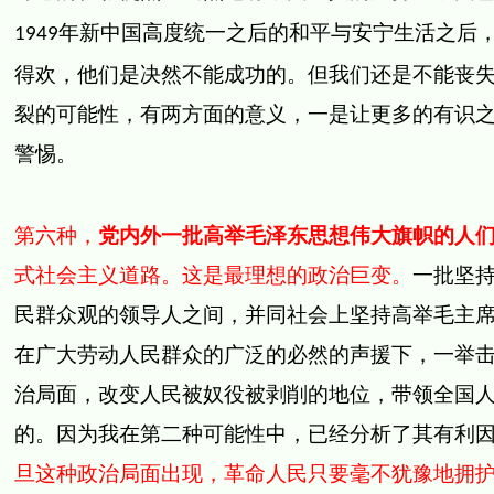
年新中国高度统一之后的和平与安宁生活之后
1949
得欢，他们是决然不能成功的。但我们还是不能丧
裂的可能性，有两方面的意义，一是让更多的有识
警惕。
第六种，
党内外一批高举毛泽东思想伟大旗帜的人
式社会主义道路。这是最理想的政治巨变。
一批坚
民群众观的领导人之间，并同社会上坚持高举毛主
在广大劳动人民群众的广泛的必然的声援下，一举
治局面，改变人民被奴役被剥削的地位，带领全国
的。因为我在第二种可能性中，已经分析了其有利
旦这种政治局面出现，革命人民只要毫不犹豫地拥