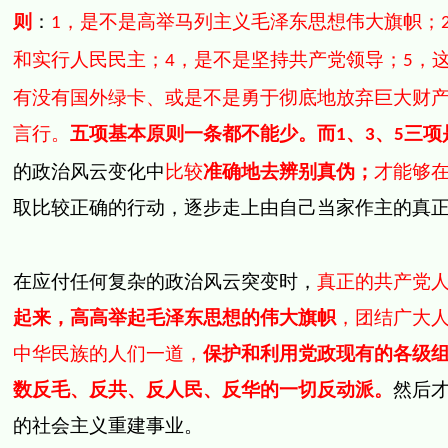
则
：
，是不是高举马列主义毛泽东思想伟大旗帜；
1
和实行人民民主；
，是不是坚持共产党领导；
，
4
5
有没有国外绿卡、或是不是勇于彻底地放弃巨大财
言行。
五项基本原则一条都不能少。而
、
、
三项
1
3
5
的政治风云变化中
比较
准确地去辨别真伪；
才能够
取比较正确的行动，逐步走上由自己当家作主的真
在应付任何复杂的政治风云突变时，
真正的共产党
起来，高高举起毛泽东思想的伟大旗帜
，团结广大
中华民族的人们一道，
保护和利用党政现有的各级
数反毛、反共、反人民、反华的一切反动派。
然后
的社会主义重建事业。