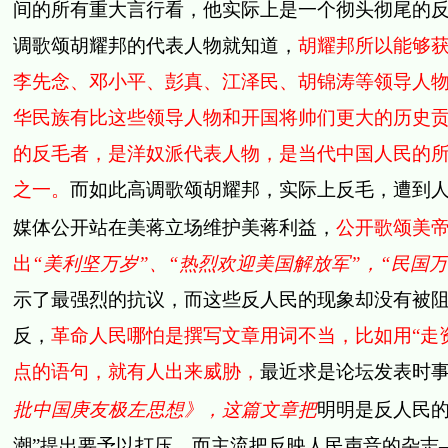
间的所有重大言行看，他实际上是一个彻头彻尾的
调歌颂胡耀邦的代表人物就知道，
胡耀邦所以能够
李先念、邓小平、彭真、江泽民、胡锦涛等领导人
华民族有比这些领导人物和开国将帅们更大的历史
的反毛者，是洋奴派代表人物，是当代中国人民的
之一。
而如此高调歌颂胡耀邦，实际上反毛，遭到
媒体公开站在美蒋立场维护美蒋利益，
公开歌颂美
出
“
美利坚万岁
”、
“
热烈欢迎美国解放军
”，
“民国万
示了最强烈的抗议，而这些反人民的现象却没有被
反，
革命人民哪怕是撰写文章用词不当，比如用“走
点的语句，就有人出来威胁，
最近
求是论坛发表
时
批
中国
庚友极左思想》，这篇文章把
明明是反人民的
潮”提出要予以打压，而主流把
反映人民声音的杂志