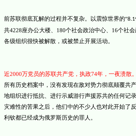
前苏联彻底瓦解的过程并不复杂。以震惊世界的“
8.1
共
4228
座办公大楼、
180
个社会政治中心、
16
个社会
各级组织很快被解散，或被禁止开展活动。
近
2000
万党员的苏联共产党，执政
74
年，一夜溃散
所有历史档案中，没有发现在敌对势力彻底颠覆共
地组织进行抵抗、进行示威游行声援苏共的任何记
灾难性的苦果之后，他们中的不少人也对此开始了
利钦都已经成为俄罗斯历史的罪人。