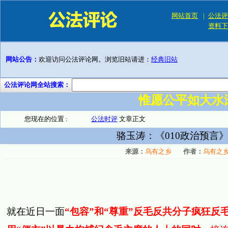
网站首页
|
公法评
资料下
网站公告：
欢迎访问公法评论网。浏览旧站请进：
经典旧站
公法评论网全站搜索：
惟愿公平如大水
您现在的位置 :
公法时评
文章正文
骆玉涛：《010政治预言
来源：
乌有之乡
作者：
乌有之
就在近日一面
“包容”和“尊重”反毛反共分子疯狂反