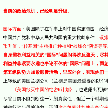
当前的政治危机，已经明显升级。
国际方面
：美国除了在军事上对中国实施包围，经
中国共产党和中华人民共和国的重大挑衅事件：
碳
币升值，“转基因”主粮推广种植和“核峰会”阴谋等
自身霸权利益相关的“国际”问题闹得沸反盈天，尽
利益并非紧要永远也争论不休的“国际”问题上，而
第五纵队势力加紧颠覆活动，里应外合，实现他们
上转载的美国兰德公司
（兰德是美国最重要的以军
——
《美国欲灭中国的绝密
计划》
，也透露出瓦解
K
尽管目前不能判断这一计划真实性，但近一个时期
种种行动步伐的迹象，证明
这个绝密计划并非空穴