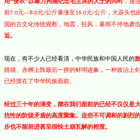
用“便衣”以暴力拘捕纪念毛主席的人士的同时
，接
前
元—
元
公斤暴涨至
元
公斤，大蒜头也
7.0
8.0
/
16.0
/
国的古文化传统观察，地震，狂风，暴雨不停地袭
近。
现在，有不少人已经看清，中华民族和中国人民的
跳墙、赤膊上阵最后一拼的鲜明迹象
，
一种政治上
已经摆在了中华民族面前。
经过三十年的演变，摆在我们面前的已经不仅仅是
抗性的阶级矛盾的高度聚集。这些不可调和的剧烈
步也不能前进甚至很快土崩瓦解的程度。