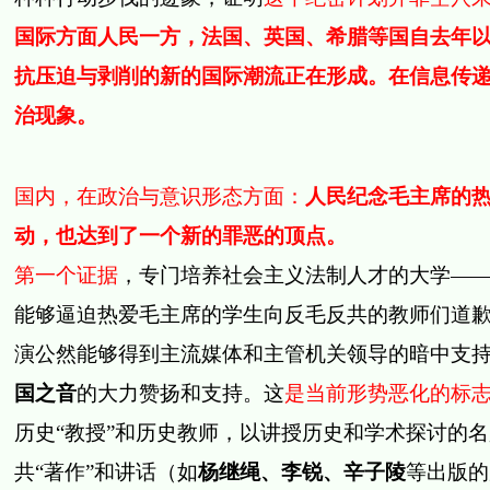
国际方面人民一方，法国、英国、希腊等国自去年
抗压迫与剥削的新的国际潮流正在形成。在信息传
治现象。
国内，在政治与意识形态方面：
人民纪念毛主席的
动，也达到了一个新的罪恶的顶点。
第一个证据
，专门培养社会主义法制人才的大学—
能够逼迫热爱毛主席的学生向反毛反共的教师们道
演公然能够得到主流媒体和主管机关领导的暗中支
国之音
的大力赞扬和支持。这
是当前形势恶化的标
历史“教授”和历史教师，以讲授历史和学术探讨的
共“著作”和讲话（如
杨继绳、李锐、辛子陵
等出版的