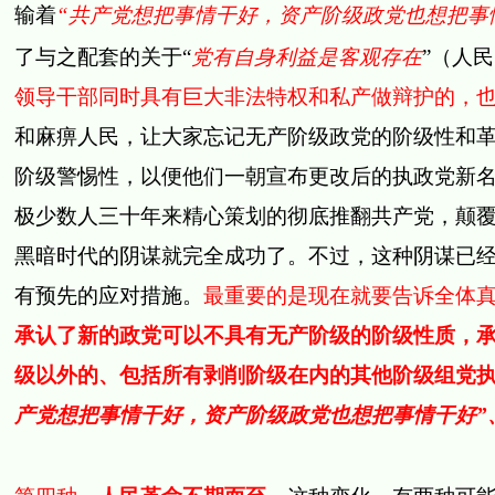
输着
“共产党想把事情干好，资产阶级政党也想把事
了与之配套的关于“
党有自身利益是客观存在
”（人
领导干部同时具有巨大非法特权和私产做辩护的，
和麻痹人民，让大家忘记无产阶级政党的阶级性和
阶级警惕性，以便他们一朝宣布更改后的执政党新
极少数人三十年来精心策划的彻底推翻共产党，颠
黑暗时代的阴谋就完全成功了。不过，这种阴谋已
有预先的应对措施。
最重要的是现在就要告诉全体
承认了新的政党可以不具有无产阶级的阶级性质，
级以外的、包括所有剥削阶级在内的其他阶级组党执
产党想把事情干好，资产阶级政党也想把事情干好”