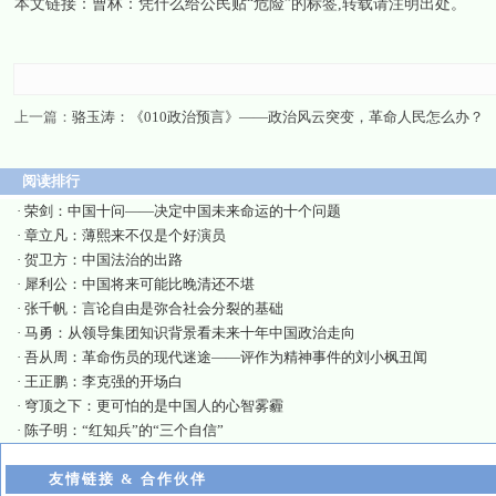
本文链接：
曹林：凭什么给公民贴“危险”的标签
,转载请注明出处。
上一篇：
骆玉涛：《010政治预言》——政治风云突变，革命人民怎么办？
阅读排行
·
荣剑：中国十问——决定中国未来命运的十个问题
·
章立凡：薄熙来不仅是个好演员
·
贺卫方：中国法治的出路
·
犀利公：中国将来可能比晚清还不堪
·
张千帆：言论自由是弥合社会分裂的基础
·
马勇：从领导集团知识背景看未来十年中国政治走向
·
吾从周：革命伤员的现代迷途——评作为精神事件的刘小枫丑闻
·
王正鹏：李克强的开场白
·
穹顶之下：更可怕的是中国人的心智雾霾
·
陈子明：“红知兵”的“三个自信”
友情链接 & 合作伙伴