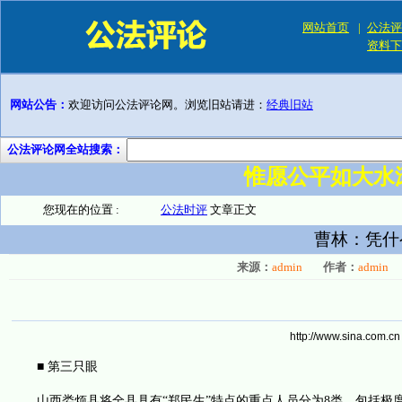
网站首页
|
公法评
资料下
网站公告：
欢迎访问公法评论网。浏览旧站请进：
经典旧站
公法评论网全站搜索：
惟愿公平如大水
您现在的位置 :
公法时评
文章正文
曹林：凭什
来源：
admin
作者：
admin
http://www.sina.com.cn
■ 第三只眼
山西娄烦县将全县具有“郑民生”特点的重点人员分为8类，包括极