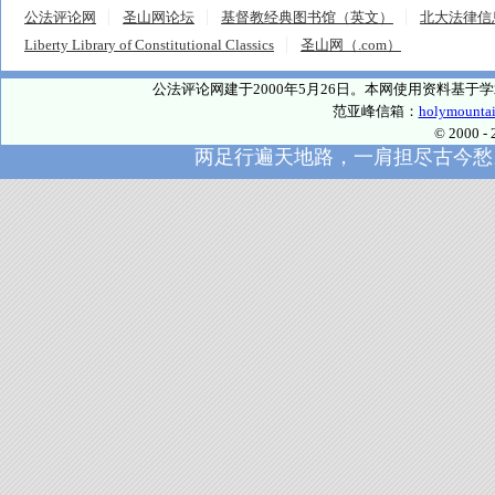
公法评论网
圣山网论坛
基督教经典图书馆（英文）
北大法律信
Liberty Library of Constitutional Classics
圣山网（.com）
公法评论网建于2000年5月26日。本网使用资料基
范亚峰信箱：
holymounta
© 2000
两足行遍天地路，一肩担尽古今愁