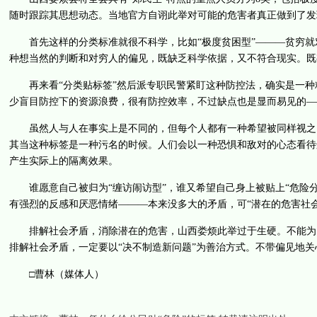
随时跟踪其思想动态。当地官方自诩此举对可能的危害者真正做到了发
首先这样的分类标准就很不科学，比如“极度贫困型”———贫穷就
种想当然的判断和对穷人的偏见，既缺乏科学依据，又不符合现实。既
再来看“分类贴标签”然后派专职民警紧盯这种防控法，确实是一种
少盲目防控下的资源浪费，很有防控效率，不过缺点也是显而易见的—
虽然人与人在事实上是不同的，但每个人都有一种希望被同样视之、
其当这种标签是一种污名的时候。人们会以一种恐惧和敌对的心态看待
产生实际上的隔离效果。
谁愿意自己被归为“缠访闹访型”，谁又希望自己身上被贴上“危险分
有强烈的反感和厌恶情绪———本来没多大的矛盾，可“潜在的危害社
排解社会矛盾，消除潜在的危害，山西娄烦此举过于生硬。不能为了
排解社会矛盾，一定要以“决不制造新问题”为善治方式。不带偏见地
□曹林（媒体人）