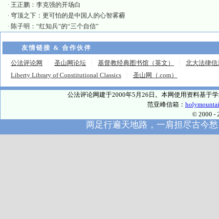
·
王正鹏：李克强的开场白
·
穹顶之下：更可怕的是中国人的心智雾霾
·
陈子明：“红知兵”的“三个自信”
友情链接 & 合作伙伴
公法评论网
圣山网论坛
基督教经典图书馆（英文）
北大法律信
Liberty Library of Constitutional Classics
圣山网（.com）
公法评论网建于2000年5月26日。本网使用资料基
范亚峰信箱：
holymounta
© 2000
两足行遍天地路，一肩担尽古今愁