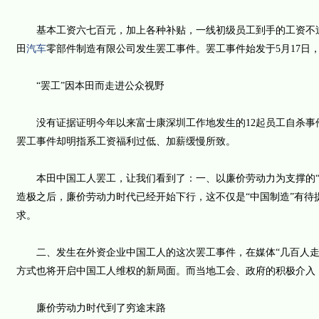
基本工资六七百元，加上各种补贴，一线初级员工到手的工资不过1
田
汽车
零部件制造有限公司发生罢工事件。罢工事件始发于5月17日，
“罢工”因本田而走进公众视野
没有证据证明今年以来富士康深圳工作地发生的12起员工自杀事
罢工事件却明指系工资福利过低、加薪缓慢所致。
本田中国工人罢工，让我们看到了：一、以廉价劳动力为支撑的“中
造极之后，廉价劳动力时代已经开始下行，这不仅是“中国制造”有待
求。
二、发生在外资企业中国工人的这次罢工事件，在媒体“几百人走向操
方式也将开启中国工人维权的新局面。而当地工会、政府的积极介入
廉价劳动力时代到了穷途末路