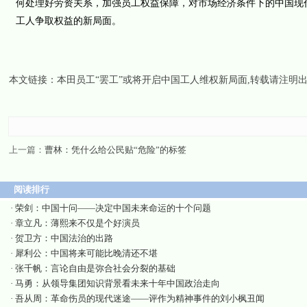
何处理好劳资关系，加强员工权益保障，对市场经济条件下的中国现
工人争取权益的新局面。
本文链接：
本田员工“罢工”或将开启中国工人维权新局面
,转载请注明
上一篇：
曹林：凭什么给公民贴“危险”的标签
阅读排行
·
荣剑：中国十问——决定中国未来命运的十个问题
·
章立凡：薄熙来不仅是个好演员
·
贺卫方：中国法治的出路
·
犀利公：中国将来可能比晚清还不堪
·
张千帆：言论自由是弥合社会分裂的基础
·
马勇：从领导集团知识背景看未来十年中国政治走向
·
吾从周：革命伤员的现代迷途——评作为精神事件的刘小枫丑闻