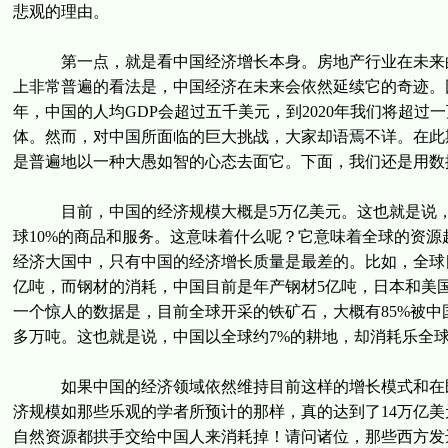
悲观的理由。
第一点，就是看中国经济增长本身。房地产行业在未来的
上非常普遍的看法是，中国经济在未来会依然延续它的奇迹。因
年，中国的人均GDP会超过五千美元，到2020年我们将超过一
体。然而，对中国所面临的巨大挑战，大家却语焉不详。在此
是普遍地以一种大愚如智的心态去面它。下面，我们还是用数
目前，中国的经济规模大概是5万亿美元。这也就是说，当今
球10%的商品和服务。这意味着什么呢？它意味着全球的资
经济大国中，只有中国的经济增长质量是最差的。比如，全球目
亿吨，而钢材的消耗，中国目前是年产钢材5亿吨，日本和美
一个惊人的数据是，目前全球开采的铁矿石，大概有85%被中
多万吨。这也就是说，中国以全球约7%的耕地，却消耗乐全球
如果中国的经济领域依然维持目前这样的增长模式和在既有
济规模如那些乐观的学者所预计的那样，真的达到了14万亿美元
自然资源都拱手交给中国人来消耗掉！请问诸位，那些西方发