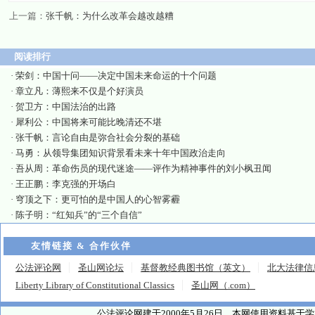
上一篇：
张千帆：为什么改革会越改越糟
阅读排行
·
荣剑：中国十问——决定中国未来命运的十个问题
·
章立凡：薄熙来不仅是个好演员
·
贺卫方：中国法治的出路
·
犀利公：中国将来可能比晚清还不堪
·
张千帆：言论自由是弥合社会分裂的基础
·
马勇：从领导集团知识背景看未来十年中国政治走向
·
吾从周：革命伤员的现代迷途——评作为精神事件的刘小枫丑闻
·
王正鹏：李克强的开场白
·
穹顶之下：更可怕的是中国人的心智雾霾
·
陈子明：“红知兵”的“三个自信”
友情链接 & 合作伙伴
公法评论网
圣山网论坛
基督教经典图书馆（英文）
北大法律信
Liberty Library of Constitutional Classics
圣山网（.com）
公法评论网建于2000年5月26日。本网使用资料基