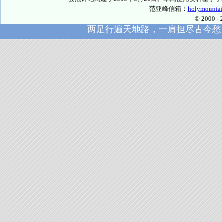
范亚峰信箱：
holymounta
© 2000
两足行遍天地路，一肩担尽古今愁