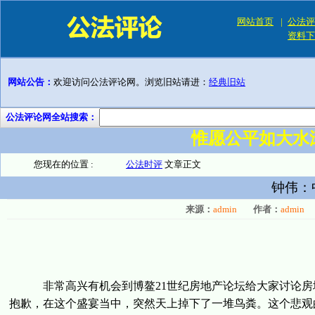
网站首页
|
公法评
资料下
网站公告：
欢迎访问公法评论网。浏览旧站请进：
经典旧站
公法评论网全站搜索：
惟愿公平如大水
您现在的位置 :
公法时评
文章正文
钟伟：
来源：
admin
作者：
admin
非常高兴有机会到博鳌21世纪房地产论坛给大家讨论房地
抱歉，在这个盛宴当中，突然天上掉下了一堆鸟粪。这个悲观