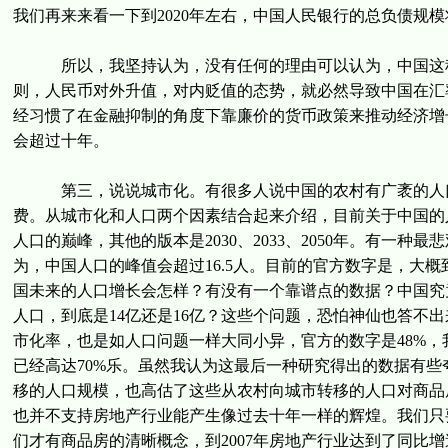
我们再来来看一下到2020年左右，中国人民银行的总负债规模将
所以，我坚持认为，没有任何的理由可以认为，中国这种
则，人民币对外升值，对内贬值的态势，就必然导致中国在汇
经习惯了在金融抑制的角度下靠廉价的货币政策来推动经济增
会超过十年。
第三，说说城市化。有很多人说中国的农村有广袤的人口
费。从城市化和人口两个因素结合起来介绍，目前关于中国的人
人口的巅峰，其他的版本是2030、2033、2050年。有一
为，中国人口的峰值会超过16.5人。目前的官方数字是，大概到2
国未来的人口增长会怎样？有没有一个靠谱点的数据？中国究竟到
人口，到底是14亿还是16亿？这些个问题，恐怕神仙也答不
市化率，也是如人口问题一样大同小异，官方的数字是48%，
已经高达70%乐。虽然我认为这最后一种研究得出的数据有
移的人口规模，也高估了这些从农村向城市转移的人口对商品
也并不支持房地产行业能产生像过去十年一样的辉煌。我们只要
们才有商品房的清晰概念，到2007年房地产行业达到了同比增