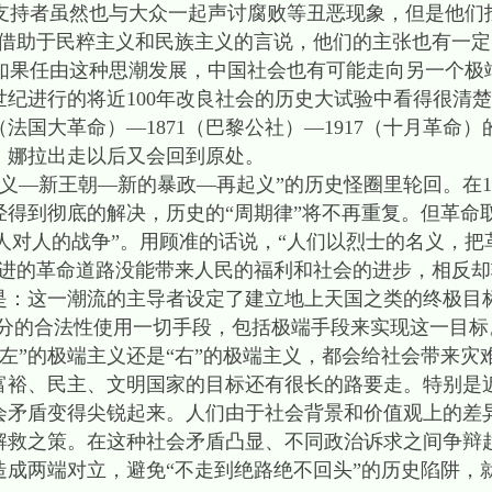
持者虽然也与大众一起声讨腐败等丑恶现象，但是他们找
，借助于民粹主义和民族主义的言说，他们的主张也有一定
果任由这种思潮发展，中国社会也有可能走向另一个极
世纪进行的将近100年改良社会的历史大试验中看得很清
（法国大革命）—1871（巴黎公社）—1917（十月革命
，娜拉出走以后又会回到原处。
—新王朝—新的暴政—再起义”的历史怪圈里轮回。在19
经得到彻底的解决，历史的“周期律”将不再重复。但革命
等“人对人的战争”。用顾准的话说，“人们以烈士的名义，
激进的革命道路没能带来人民的福利和社会的进步，相反
是：这一潮流的主导者设定了建立地上天国之类的终极目
充分的合法性使用一切手段，包括极端手段来实现这一目标
左”的极端主义还是“右”的极端主义，都会给社会带来灾
富裕、民主、文明国家的目标还有很长的路要走。特别是
会矛盾变得尖锐起来。人们由于社会背景和价值观上的差
解救之策。在这种社会矛盾凸显、不同政治诉求之间争辩
造成两端对立，避免“不走到绝路绝不回头”的历史陷阱，