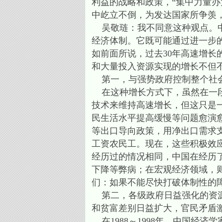
利益的战略和政策，“集中力量办
中屹立不倒，为发达国家所争羡
吴敬琏：我不同意这种观点。中
经济体制。它既可能通过进一步
如前面所说，过去30年高速增
和大量投入资源实现的增长不但
第一，与强势政府控制整个社会
在这种增长方式下，虽然在一段
技术来维持高速增长，但这只是
民生活水平提高缓慢等问题愈演
等出口导向政策，用净出口需求
工资农民工。现在，这些积极效
经历过的情况相同，中国在经历了
下降等弊病；在宏观经济领域，
们：如果不能尽快打破体制性的
第二，各级政府日益强化的资源
和贫富差别日益扩大，官民矛盾
在1988～1998年，中国经