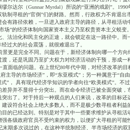
达尔（Gunnar Myrdal）所说的“亚洲的戏剧”。19
双轨制寻租的“官倒”们的财路。然而，行政权力不肯退出
进会有路径依赖，一旦进入政府主导的路径，从寻租活动
半市场”的经济体制向国家资本主义乃至权贵资本主义蜕变
化、法治化和民主化的正途，就会锁定在这一路径中。而
所说，除非经过大的社会震荡，就很难退出了。
景更是完全不同。问题在于，新经济体制向哪一个方向
过渡，还是巩固乃至扩大权力对经济活动的干预，形成一
一直面临的问题。在上世纪80年代中期，对经济改革的目
府主导的市场经济”，即“东亚模式”；另一种属意于“自由
模式”， 具有现代经济学知识的学者向往“欧美模式”。不
的差异并不显得十分突出。而在命令经济已被全面突破，
益突出了。对于持后一种观点的人们来说，改革的目标还
，建设符合社会上绝大多数人，而不是极少数寻租者利益
的目的已经达到。特别是对于其中一些要求维护从寻租活
增强各级政府官员不受约束的权力，以便扩大寻租的可能
末期多次说过的，在这种半统制经济、半市场经济的双