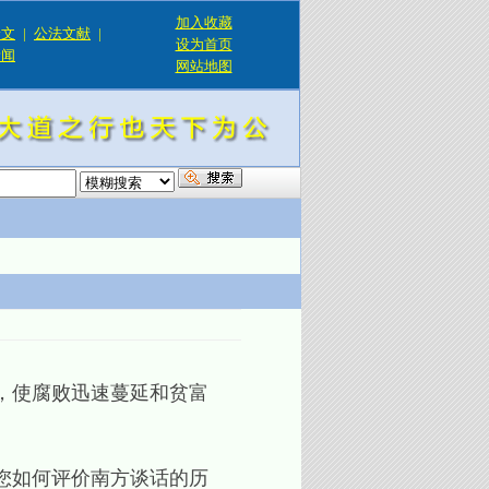
加入收藏
论文
|
公法文献
|
设为首页
新闻
网站地图
！
，使腐败迅速蔓延和贫富
您如何评价南方谈话的历