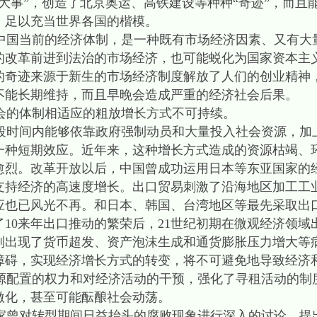
大事”，创造了北京奥运、高铁建设等种种“奇迹”，而且
，足以充当世界各国的楷模。
国当前的经济体制，是一种既有市场经济因素、又有大
的改革前进到法治的市场经济，也可能蜕化为国家资本主
长的奇迹来源于新生的市场经济制度解放了人们的创业精神
不能长期维持，而且早晚会造成严重的经济社会后果。
的体制相适应的粗放增长方式不可持续。
时间内能够依靠政府强制动员和大量投入社会资源，加
一种短期效应。近年来，这种增长方式造成的资源枯竭、
愈烈。改革开放以后，中国曾成功运用日本等东亚国家的
支持经济的高速度增长。出口贸易刺激了沿海地区加工工
应也已风光不再。和日本、韩国、台湾地区等最先采取出
10来年出口推动的繁荣后，21世纪初期在微观经济领域
则出现了货币超发、资产泡沫生成和通货膨胀压力增大等
障碍，实现经济增长方式的转变，将不可避免地导致经济
配置的权力和对经济活动的干预，强化了寻租活动的制
激化，甚至可能酝酿社会动荡。
济学家曾对转型期间日益抬头的腐败现象进行深入的讨论，