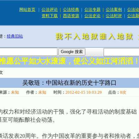
网站首页
|
公法评论
|
公法经典
|
公法专题
|
公法案例
|
公法
资料下载
|
西语资源
|
公法史论
|
公法时评
|
公法
进：
经典旧站
惟愿公平如大水滚滚，使公义如江河滔滔
文
吴敬琏：中国站在新的历史十字路口
来源：
未知
作者：
未知
时间：
2012-02-15 10:03:29
点击：
0
次
权力和对经济活动的干预，强化了寻租活动的制度基础
甚至可能酝酿社会动荡。
谈话发表20周年。作为中国改革的重要参与者和推动者，