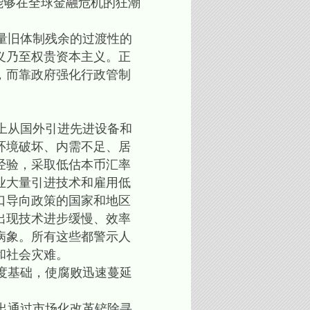
能够在全球金融危机的狂潮
量旧体制残余的过渡性的
义乃至权贵资本主义。正
，而靠政府强化行政管制
上从国外引进先进设备和
环境破坏、内需不足、居
经验，采取低估本币汇率
业大量引进技术和雇用低
口导向政策的国家和地区
出现技术进步缓慢、效率
病象。所有这些都警示人
和社会灾难。
度基础，使腐败迅速蔓延
提出通过市场化改革铲除寻