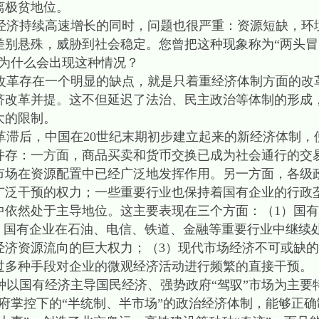
离极贫地位。
济持续高速增长的同时，问题也很严重：资源短缺，环
别悬殊，威胁到社会稳定。您曾把这种现象称为“两头冒
。为什么会出现这种情况？
改革存在一个明显的缺点，就是只着重经济体制方面的改革
济改革并提。这不但延迟了法治、民主政治等体制的形成
大的限制。
滞后，中国在20世纪末期初步建立起来的新经济体制，
并存：一方面，商品买卖和货币交换已成为社会通行的交
市场在资源配置中已经广泛地发挥作用。另一方面，各级
广泛干预的权力；一些重要行业也保持着国有企业的行政
中依然处于主导地位。这主要表现在三个方面：（1）国
，国有企业在石油、电信、铁道、金融等重要行业中继续
经济资源流向的巨大权力；（3）现代市场经济不可或缺
过多种手段对企业的微观经济活动进行频繁的直接干预。
以国有经济主导国民经济、强势政府“驾驭”市场为主要
府掌控下的“半统制、半市场”的政治经济体制，能够正