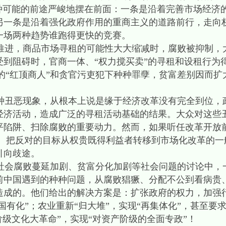
两种可能的前途严峻地摆在前面：一条是沿着完善市场经济
另一条是沿着强化政府作用的重商主义的道路前行，走向
一场两种趋势谁跑得更快的竞赛。
进，商品市场寻租的可能性大大缩减时，腐败被抑制，
到阻碍时，官商一体、“权力搅买卖”的寻租和设租行为得
八门的“红顶商人”和贪官污吏犯下种种罪孽，贫富差别因而
丑恶现象，从根本上说是缘于经济改革没有完全到位，
经济活动，造成广泛的寻租活动基础的结果。大众对这些
平陷阱、扫除腐败的重要动力。然而，如果听任改革开放
， 把反对的目标从权贵既得利益者转移到市场化改革的一
引向歧途。
会腐败蔓延加剧、贫富分化加剧等社会问题的讨论中，
前中国遇到的种种问题，从腐败猖獗、分配不公到看病贵
造成的。他们给出的解决方案是：扩张政府的权力，加强
国有化”；农业重新“归大堆”，实现“再集体化”，甚至要
阶级文化大革命”，实现“对资产阶级的全面专政”！