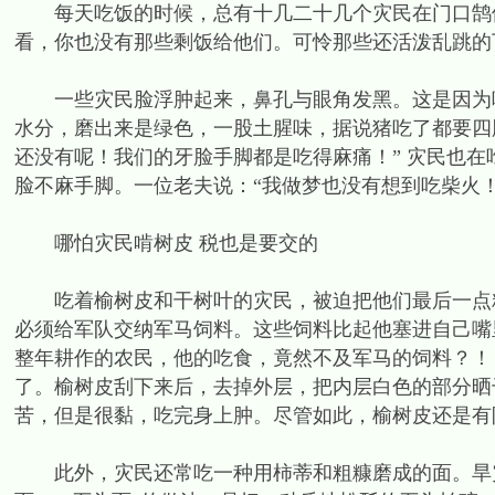
每天吃饭的时候，总有十几二十几个灾民在门口鹄候
看，你也没有那些剩饭给他们。可怜那些还活泼乱跳的
一些灾民脸浮肿起来，鼻孔与眼角发黑。这是因为吃
水分，磨出来是绿色，一股土腥味，据说猪吃了都要四
还没有呢！我们的牙脸手脚都是吃得麻痛！” 灾民也
脸不麻手脚。一位老夫说：“我做梦也没有想到吃柴火！
哪怕灾民啃树皮 税也是要交的
吃着榆树皮和干树叶的灾民，被迫把他们最后一点粮
必须给军队交纳军马饲料。这些饲料比起他塞进自己嘴
整年耕作的农民，他的吃食，竟然不及军马的饲料？！
了。榆树皮刮下来后，去掉外层，把内层白色的部分晒
苦，但是很黏，吃完身上肿。尽管如此，榆树皮还是有
此外，灾民还常吃一种用柿蒂和粗糠磨成的面。旱灾