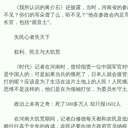
《我所认识的蒋介石》还披露，当时，河南省的参政
不见？你们的耳朵聋了么，听不见？”他在参政会内足
长官，包括“观音土”。
失民心者失天下
权利、民主与大饥荒
《时代》记者在河南时，曾经指责一位中国军官对中
是中国人的；可是如果当兵的饿死了，日本人就会接管
打的呢？应该是为了生活在这片土地上的人民！人民饿
思维不是这样的，他们是在为领袖打仗，为委员长守土
政治上未有之奇：死了500多万人 却只报1602人
在河南大饥荒期间，记者白修德每天都和农民及低级
粮往往高于全年的收成，农民还要向地方政府官员纳税