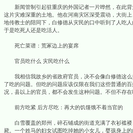
新闻管制引起驻重庆的外国记者一片哗然，在此背景
这片灾难深重的土地。他在河南灾区深受震动，大街上
地传教士的陪同下，白修德从灾民的口中听到了人吃人
于是吃死人还是吃活人。
死亡菜谱：荒冢边上的宴席
官员吃什么 灾民吃什么
我相信我故乡的省政府官员，决不会像白修德这么扭
了吃的问题。但吃的问题应该仅限在我们这些普通的百
况，县以上的官员，都不会发生这种问题。不但不存在
前方吃紧 后方尽吃：再大的饥馑饿不着当官的
白雪覆盖的郑州，碎石铺成的街道充满了衣衫褴褛、
毙。一个姓马的妇女试图吃掉她的小女儿，婴孩身上的