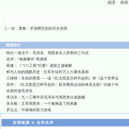
崩溃
政权
上一篇：
萧象：罗瑞卿悲剧的历史原因
阅读排行
·
惊出一身冷汗：毛泽东、周恩来令人胆寒的三句话
·
高华：“林彪事件”再调查
·
蒋健：《“571工程”纪要》遗留之谜破解
·
鲜为人知的残酷历史：红军长征时万人大屠杀真相
·
江绪林：生命的厚度——读《红太阳是怎样升起的》和《这个世界会
·
高华：《红太阳是怎样升起的：延安整风运动的来龙去脉》出版十年
·
余英时谈毛泽东
·
李洁非：九一三事件后毛泽东与周恩来分道扬镳
·
宋永毅：文革周恩来：一个被掩盖了的形象
·
罗点点：中南海的权力游戏
友情链接 & 合作伙伴