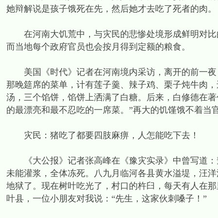
她辩解说是孩子饿死在先，然后她才去吃了死者的肉。
在河南大饥荒中，与灾民的悲惨处境形成鲜明对比的
而当地每个政府官员也会按月得到定额的粮食。
美国《时代》记者在河南境内采访，离开的前一夜，
那晚筵席的菜单，计有莲子羹、辣子鸡、栗子炖牛肉，
汤，三个馅饼，馅饼上洒满了白糖。后来，白修德在著
的最漂亮和最不忍吃的一席菜。”再大的饥馑饿不着当
灾民：猪吃了都要四肢麻痹，人怎能吃下去！
《大公报》记者张高峰在《豫灾实录》中曾写道：豫
未能灌浆，全体冻死。八九月临河各县黄水溢堤，汪洋
地狱了。现在树叶吃光了，村口的杵臼，每天有人在那
叶县，一位小朋友对我说：“先生，这家伙刺嗓子！”