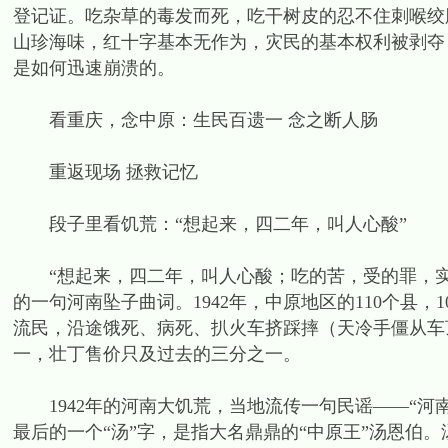
登记证。吃杂草的毒发而死，吃干树皮的忍不住刺喉绞
山珍海味，红十字基本无作为，灾民的基本权利被剥夺
是如何迅速崩溃的。
看重庆，念中原：生民百遗一 念之断人肠
重返现场 拯救记忆
段子里看饥荒：“想起来，四二年，叫人心酸”
“想起来，四二年，叫人心酸；吃的苦，受的罪，实在
的一句河南坠子曲词。1942年，中原地区的110个县，1
流民，沿途饿死、病死、扒火车挤踩摔（天冷手僵从车
一，壮丁售价只及过去的三分之一。
1942年的河南大饥荒，当地流传一句民谣——“河南四
最后的一个“汤”字，是指大名鼎鼎的“中原王”汤恩伯