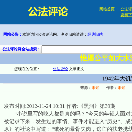
网站首页
|
公法评
资料下
网站公告：
欢迎访问公法评论网。浏览旧站请进：
经典旧站
公法评论网全站搜索：
惟愿公平如大水
您现在的位置 :
公法史论
文章正文
1942年
来源：
未知
作者：
未知
发布时间:2012-11-24 10:31 作者:《黑洞》第39期
“小说里写的吃人都是真的吗？”今天的年轻人面对
被记录下来，发生过的事情、事件才能进入“历史”、成为
原》的社论中写道：“饿死的暴骨失肉，逃亡的扶老携