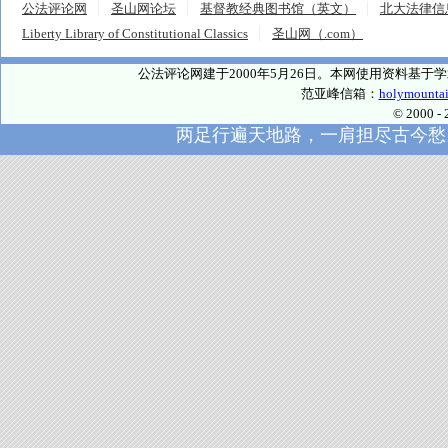
公法评论网
圣山网论坛
基督教经典图书馆（英文）
北大法律信
Liberty Library of Constitutional Classics
圣山网（.com）
公法评论网建于2000年5月26日。本网使用资料基
范亚峰信箱：
holymounta
© 2000
两足行遍天地路，一肩担尽古今愁