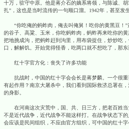
十万，驻守中原。他是蒋介石的嫡系将领，与陈诚、胡宗
扎”，这也是当时流传的一句顺口溜。1942年，甚至
“你吃俺的蚂蚱肉，俺去叫俺舅！吃你的黄黑豆！”
的谷子、高粱、玉米，你吃蚂蚱肉，蚂蚱再来吃你的黄
把地挑成沟，把蚂蚱赶到沟里，用布袋捉住，炒炒吃，
口，解解饥。开始觉得怪香，吃两口就不想吃了，那东
红十字官方化：丧失了许多功能
抗战时，中国的红十字会会长是蒋梦麟。一个很重要
有起作用？南京大屠杀中，我们看到国际救济总署在，
的身影。
在河南这次灾荒中，国、共、日三方，把老百姓当负
不是近代战争，近代战争不能这样打。在战争状态下的
会应该是民间组织，不应由官方组织，可中国的红十字