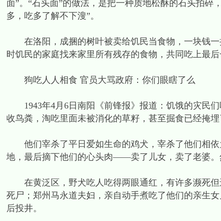
面”。“石头面”的做法，是把一种质地松酥的石头拍碎
多，吃多了解不下溲”。
在洛阳，成捆的树叶被卖给饥民当食物，一块钱一捆
时饥民的家庭找来家里所有残存的食物，共同吃上最后
狗吃人人相食 官员大骂政府：你们眼瞎了么
1943年4月6日南阳《前锋报》报道：饥饿的灾民
收鸟粪，淘吃里面未被消化的草籽，甚至掘食已经掩埋
他们宰杀了平日爱如生命的鸡犬，宰杀了他们相依为
地，最后摘下他们的心头肉——卖了儿女，卖了老婆。
在黄泛区，野犬吃人吃得两眼通红，有许多濒死但还
死尸；郑州马永道夫妇，亲自动手煮吃了他们的亲生女
后投井。