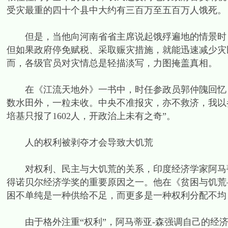
受灾最重的四十个县中大约有三百万至五百万人饿死。
但是，当他向河南省省主席说起饿殍遍地的情景时，
但如果政府停免赋税、采取赈灾措施，就能迅速减少灾
而，各级官员对灾情总是轻描淡写，力图掩盖真相。
在《江流天地外》一书中，时任参政员郭仲隗回忆：1
数水田外，一粒未收。中央不准报灾，亦不救济，我以参
培基只报了1602人，开政治上未有之奇”。
人的权利被剥夺才会导致大饥荒
对权利、民主与大饥荒的关系，印度经济学家阿马蒂亚
得诺贝尔经济学奖的重要原因之一。他在《贫困与饥荒
困不单纯是一种供给不足，而更多是一种权利分配不均
由于格外注重“权利”，阿马蒂亚-森强调自己的经济