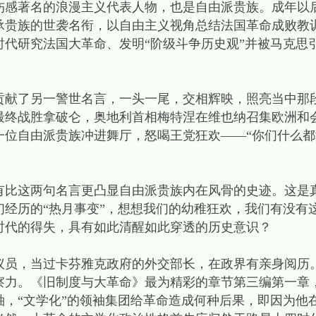
伤感著名的浪漫主义代表人物，也是自由派贵族。成年以
承贵族的世袭名衔，以自由主义视角总结法国革命成败教
时代研究法国大革命、发明“阶级斗争历史观”并被马克思
另一警世名言，一头一尾，交相辉映，照亮当中那段革命
盟最终战胜拿破仑，奥地利首相梅特涅在维也纳召集欧洲和
一位自由派贵族冲进舞厅，怒喝王党狂欢——“你们什么
这两句名言更凸显自由派贵族内在风骨的史迹。这是真
们经历的“热月事变”，想想我们的幼稚狂欢，我们有没有
时代的得失，具有如此清醒如此穿透的历史意识？
，当过卡芬雅克政府的外交部长，在政界有亲身阅历
察力。《旧制度与大革命》最为精彩的章节第三编第一章
袖，“文学化”的领袖集团给革命造成何种后果，即因为他