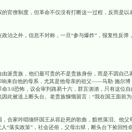
官僚制度，但革命不仅没有打断这一过程，反而是以
治之外，信息不对称，一旦“参与爆炸”，报复性反弹，就
派贵族，他们最可贵的不是贵族身份，而是不因自己
影响来自他的母系，尤其是他母亲的祖父——马勒·施尔
命3.0恐怖，议会审判路易十六，群言汹汹，只有这位
也因此被送上断头台。老贵族慷慨留言：“我在国王面前
合家吟唱缅怀国王从容赴死的歌曲，黯然落泪。他父
党人“落实政策”，社会还俗，父母出狱，断头台下捡回性