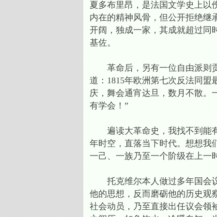
夏多布里昂，是法国文学史上以
内在的精神风骨，但公开拒绝继
开阔，独成一家，其成就超过同
基佐。
革命后，另有一位自由派则贡献了
道：1815年欧洲第七次反法同
庆，舞会通宵达旦，数月不散。
有学会！”
遍读大革命史，我找不到能有比
年时空，直落当下时代。想想我
一己、一族乃至一个阶级在上一
托克维尔本人做过多年国会议员
他的思想，反而磨砺他的历史观
社会动员，乃至直接出任议会领