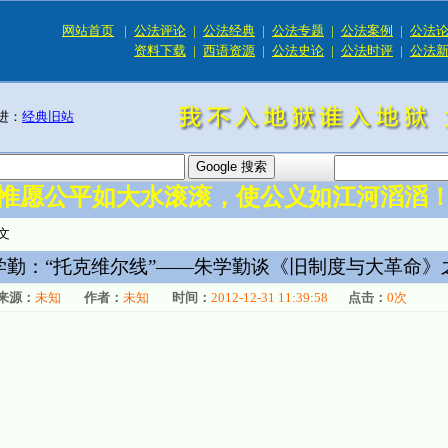
网站首页
|
公法评论
|
公法经典
|
公法专题
|
公法案例
|
公法
资料下载
|
西语资源
|
公法史论
|
公法时评
|
公法
进：
经典旧站
惟愿公平如大水滚滚，使公义如江河滔滔
文
学勤：“托克维尔线”——朱学勤谈《旧制度与大革命》
来源：
未知
作者：
未知
时间：
2012-12-31 11:39:58
点击：
0
次