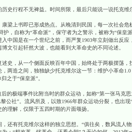
史行程不无裨益。时间所限，最后只能说一说托克维
梁上书即已形成热点。从晚清到民国，每一次社会危
之辩护，自称为“革命派”，保守者为之警示，被称为“保皇
入中国是在一个世纪之前，而严复1903年立刻做出反应
三篇博文引起轩然大波，也能看到大革命史的不同论述。
史，从一个侧面反映百年中国，始终处于两极摆荡，
，两造之间，独独缺少托克维尔这一节：维护小革命1.0，
归之于“保皇派”。
后的极端事件比附当时的群众运动，如称“第一张马克思主
巴黎公社”。流风所及，以致1966年群众运动分裂，也出现
史的理解，仅限于五四时期的片面颂扬。
还有托克维尔这样的独立思想。“俱往矣，数风流人物