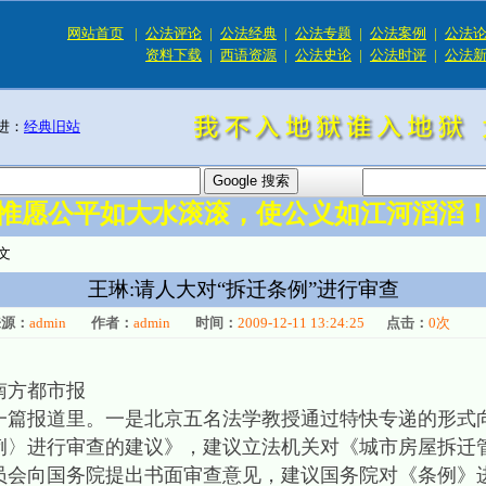
网站首页
|
公法评论
|
公法经典
|
公法专题
|
公法案例
|
公法
资料下载
|
西语资源
|
公法史论
|
公法时评
|
公法
进：
经典旧站
惟愿公平如大水滚滚，使公义如江河滔滔
文
王琳:请人大对“拆迁条例”进行审查
来源：
admin
作者：
admin
时间：
2009-12-11 13:24:25
点击：
0
次
：南方都市报
一篇报道里。一是北京五名法学教授通过特快专递的形式
例〉进行审查的建议》，建议立法机关对《城市房屋拆迁
员会向国务院提出书面审查意见，建议国务院对《条例》