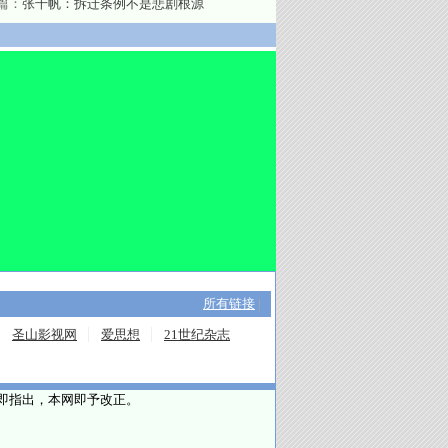
篇：
张千帆：拆迁条例不是悲剧根源
所有链接
|
圣山影视网
爱思想
21世纪杂志
请即指出，本网即予改正。