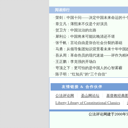
阅读排行
·
荣剑：中国十问——决定中国未来命运的十
·
章立凡：薄熙来不仅是个好演员
·
贺卫方：中国法治的出路
·
犀利公：中国将来可能比晚清还不堪
·
张千帆：言论自由是弥合社会分裂的基础
·
马勇：从领导集团知识背景看未来十年中国
·
吾从周：革命伤员的现代迷途——评作为精
·
王正鹏：李克强的开场白
·
穹顶之下：更可怕的是中国人的心智雾霾
·
陈子明：“红知兵”的“三个自信”
友情链接 & 合作伙伴
公法评论网
圣山网论坛
基督教经典
Liberty Library of Constitutional Classics
公法评论网建于2000