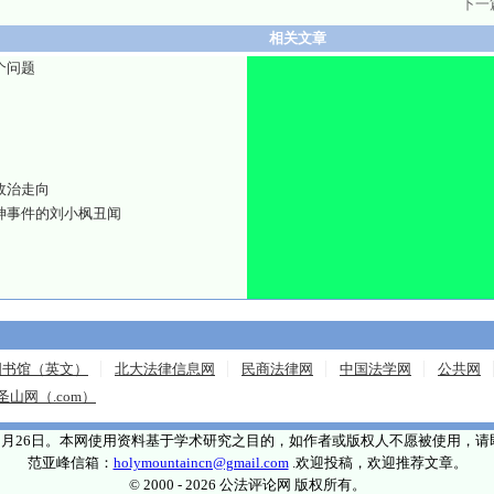
下一
相关文章
个问题
政治走向
神事件的刘小枫丑闻
图书馆（英文）
北大法律信息网
民商法律网
中国法学网
公共网
圣山网（.com）
年5月26日。本网使用资料基于学术研究之目的，如作者或版权人不愿被使用，
范亚峰信箱：
holymountaincn@gmail.com
.欢迎投稿，欢迎推荐文章。
© 2000 - 2026 公法评论网 版权所有。