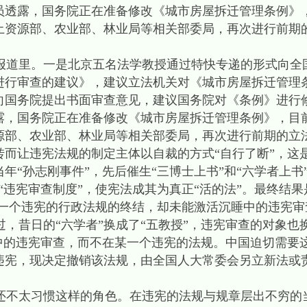
员透露，国务院正在准备修改《城市房屋拆迁管理条例》
土资源部、农业部、林业局等相关部委局，再次进行前期
道里。一是北京五名法学教授通过特快专递的形式向全
进行审查的建议》，建议立法机关对《城市房屋拆迁管理
向国务院提出书面审查意见，建议国务院对《条例》进行
露，国务院正在准备修改《城市房屋拆迁管理条例》，目
源部、农业部、林业局等相关部委局，再次进行前期的立
转而让违宪法规的制定主体以自裁的方式“自行了断”，这
年“孙志刚事件”，先后催生“三博士上书”和“六学者上书
“违宪审查制度”，使宪法成其为真正“活的法”。最终结果
了一个违宪的行政法规的终结，却未能激活沉睡中的违宪审
昔日的“六学者”换成了“五教授”，违宪审查的对象也换
睡中的违宪审查，而不在某一个违宪的法规。中国迫切需要
违宪，现决定撤销该法规，由全国人大常委会另立新法或
。
不太习惯这样的角色。在违宪的法规与规章层出不穷的