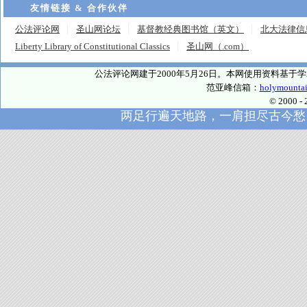
友情链接 & 合作伙伴
公法评论网
圣山网论坛
基督教经典图书馆（英文）
北大法律信
Liberty Library of Constitutional Classics
圣山网（.com）
公法评论网建于2000年5月26日。本网使用资料基
范亚峰信箱：
holymounta
© 2000
两足行遍天地路，一肩担尽古今愁