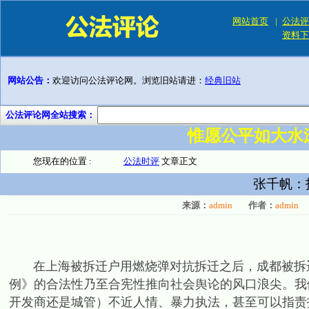
网站首页
|
公法评
资料下
网站公告：
欢迎访问公法评论网。浏览旧站请进：
经典旧站
公法评论网全站搜索：
惟愿公平如大水
您现在的位置 :
公法时评
文章正文
张千帆：
来源：
admin
作者：
admin
在上海被拆迁户用燃烧弹对抗拆迁之后，成都被拆迁
例》的合法性乃至合宪性推向社会舆论的风口浪尖。我
开发商还是城管）不近人情、暴力执法，甚至可以指责