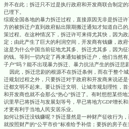
并不在此；拆迁只不过是执行政府和开发商联合制定的
已埋下。
综观全国各地的暴力拆迁过程，直接原因无非是拆迁许
方的被拆迁户直到政府贴出限期搬迁通知才知道自己的
策过程。在这种情况下，拆迁许可来得尤其快，因为政
定；由此产生了巨大的利润空间，开发商有钱赚，政府
这是为什么中国当前征地尤其多、拆迁尤其多，因为征
的钱。等到一切内定了再来通知被拆迁户，他们当然有
子户”吗？能不出现暴力拆迁、暴力抗法产生的拆迁悲
因此，拆迁悲剧的根源不在拆迁条例，而在于整个城
迁规划过程之外，只要拆迁对于政府和开发商来说还是
迁都文明不起来。要让拆迁文明、让城市规划理性，首
和开发商也就不会那么“热心”拆迁了。有时想想某些
识里早已将拆迁与发展划等号，早已将地方GDP增长和
才更有利于当地人民安居乐业。
如何让拆迁没钱赚呢？拆迁显然是一种财产征收行为，
就按照财产的“公平市价”标准给予补偿；要拆的房子