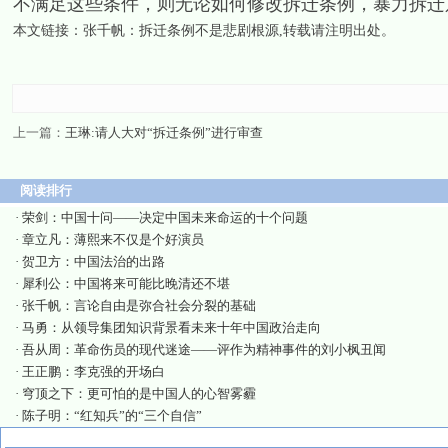
不满足这些条件，则无论如何修改拆迁条例，暴力拆迁
本文链接：
张千帆：拆迁条例不是悲剧根源
,转载请注明出处。
上一篇：
王琳:请人大对“拆迁条例”进行审查
阅读排行
·
荣剑：中国十问——决定中国未来命运的十个问题
·
章立凡：薄熙来不仅是个好演员
·
贺卫方：中国法治的出路
·
犀利公：中国将来可能比晚清还不堪
·
张千帆：言论自由是弥合社会分裂的基础
·
马勇：从领导集团知识背景看未来十年中国政治走向
·
吾从周：革命伤员的现代迷途——评作为精神事件的刘小枫丑闻
·
王正鹏：李克强的开场白
·
穹顶之下：更可怕的是中国人的心智雾霾
·
陈子明：“红知兵”的“三个自信”