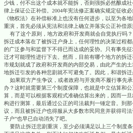
少钱，付不出这个成本就不能拆，否则强拆必然酿成社
律上保证公正补偿。2004年宪法修正案确实规定征收必须
《物权法》在补偿标准上也没有任何进步，以至为各地
重演，首先必须从宪法和法律上确立并落实公正补偿原
有了这个原则，地方政府和开发商就会自觉执行吗？
拆迁成本落在了被拆迁户身上，任何理性的决策过程都
的广泛参与和监督下不得已而达成的妥协。只有事先征
迁才可能理性进行下去。然而，目前有哪个地方的拆迁
市规划就成了政府和开发商的内部交易，由此产生的土
地拆迁引发的各种悲剧就不可避免了。因此，和谐拆迁
如果双方产生争议，或者政府与开发商不履行事先承
办？这时就需要第三个制度保障，也就是中立估算和公
算，而是可以根据客观程式准确估算出来的，因而一旦
构进行测算，最后通过公正的司法裁判一锤定音。到那
议，而且被拆迁户也得服从大多数市民同意并获得司法
子户”也早已自动消失了吧。
要防止拆迁悲剧重演，至少必须满足以上三个制度条