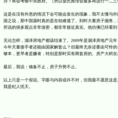
办？将会考验中央政府。（所以金氏推理会最多再进行一二三
这是在没有外患的情况下会可能会发生的现象，我不太懂与外
国之说，那中国届时真的是在劫难逃了。到时大量房子抛售，
所说的很多观点非常缜密，都非常接近真实。他仿佛已经看到
无论怎样，涸泽房地产都该结束了。2009年是涸泽房地产元
今年天量接手者还能由国家解套么？但最终无奈还要由可怜的全
够本，更早者是赚者，特别是那时买有两套房的。房产大鳄在2
最后，我说：储备不止，房子升势不止。
以上只是一个假说。字眼与内容或许不对，但我最不愿意这是
我是杞人忧天。