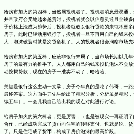
给房市加火的第四棒，当然属投机者了。投机者消息最灵通，
并且政府会卖地越来越贵时，投机者就会以信息灵通且金钱多
子价格上涨成为趋势后，投机者就敢以银行贷款的来屯积更多
房子。此时已经动用银行了，投机者一旦不再用自己的钱来投
大，泡沫破裂时就是次贷危机了。大的投机者很会洞察市场先
给房市加火的第五棒，应该非银行末属了，当市场长期以几年
房子的最有力的推手了。人人都用自己的钱来投机泡沫不会放
动按揭贷款，现在的房子一准卖不动了，哈哈哈。
关键是银行这么主动一支承，房子今年真的是吃了伟哥，一路
最终答案。这方面牛刀先生给出了精彩分析，分析虽是精彩，
续五年）。一会儿我自己给出我的观点对此进行讨论。
给房子加火的第六棒者，更是厉害，（也是被现实一再证明了
合作，已经成功完成了货币向住宅的转移支付。也就是说，货
了。只是住宅成了货币，构成了房价泡沫的最高阶段。