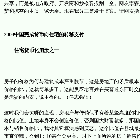
共享，而是被地方政府、开发商和炒楼客搜刮一空。网友李森
婪和掠夺的本质一览无余。现在我分三篇发于博客。请网友指
2009中国完成货币向住宅的转移支付
——住宅货币化崩溃之一
房子的价格为何与建筑成本严重脱节，这是房地产的矛盾根本
价格的比，这就简单多了。这能反应老百姓在买普通东西时交的
是老婆的内衣，说不得的。（任志强语）
这时我们会惊呀的发现，房地产与传销似乎有着某些高度的相
格的比值。土地本身不会创造价值，否则国大财富就多，那国
本与销售价格比，我对其它算法感到厌恶。这个比值在县城最少
市京沪穗，会到1︰10甚至会更高。时下上面所说的房子销售价大约