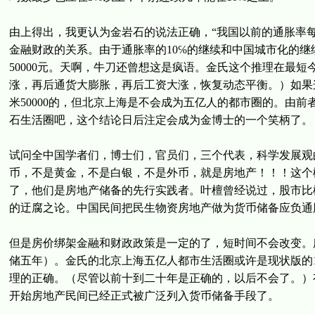
由上得出，我更认为金岩石的说法正确，“我国以前的通胀率每
金融财政的关系。由于通胀率的10℅的继续和中国城市化的
50000元。天啊，牛刀还曾想这是疯语。金氏这个推理在最
涨，再后通货大膨胀，再后工资大涨，恢复动态平衡。）如果
米50000的，但北京上海是不会成为五亿人的都市圈的。由前
石生活圈吧，这个结论日后注定会成为金博士的一个笑柄了。
试问全中国学者们，博士们，官员们，三个代表，科学发展观
币，不是黄金，不是白银，不是外币，就是房地产！！！这个概
了，他们是房地产储备的先行实践者。叶檀曾经说过，股市比
的迂腐之论。中国民间把民生物资房地产做为货币储备应负通
但是房价绑架金融和财政政策是一定的了，短时间不会改变。
储五年）。金氏的北京上海五亿人都市生活圈或许是现状版的1
理的正确。（尽管以前十到二十年是正确的，以后不会了。）有人
开始房地产民间已经正式被广泛列入货币储备手段了。