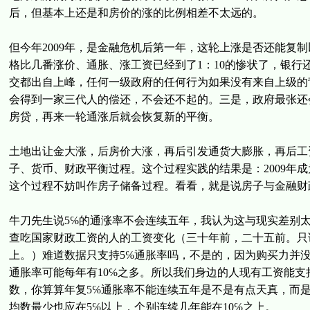
后，但基本上还是和房价的涨的比例相差不太远的。
但今年2009年，是金融危机后第一年，这轮上涨是否还能复
格比几番涨价、通胀、涨工资已经到了1：10的惨状了，银
交都出自上峰，任何一级政府的任何行为如果没有来自上级的
会得到一家三代人的偿还，不会还不起的。三是，政府最张还
房贷，再来一轮通涨后就会恢复新的平衡。
土地出让金大涨，后房价大涨，再后引发通货大膨胀，再后工
子、货币、财政平衡过程。这个过程实践的结果是：2009年
这个过程不妨叫作房子储备过程。看看，就是说房子与金融财
牛刀先生说5℅的通涨率不会连续五年，我认为这与现实差别
查吃国家财政工资的人的工资变化（三十年前，二十五前。只
上。）难道数据只支持5℅通胀率吗，不是的，因为购买力并
通胀率可能每年有10℅之多。所以我们身边的人现有工资能支
数，你算算年复5℅通胀率不能连续五年是不是有点天真，而是
均数最少也应在5℅以上，个别连续几年能在10℅之上。