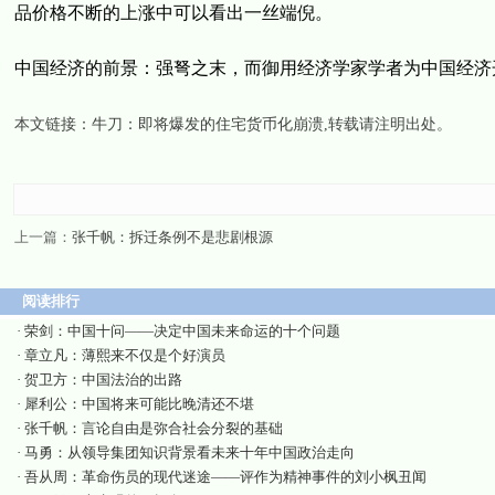
品价格不断的上涨中可以看出一丝端倪。
中国经济的前景：强弩之末，而御用经济学家学者为中国经济
本文链接：
牛刀：即将爆发的住宅货币化崩溃
,转载请注明出处。
上一篇：
张千帆：拆迁条例不是悲剧根源
阅读排行
·
荣剑：中国十问——决定中国未来命运的十个问题
·
章立凡：薄熙来不仅是个好演员
·
贺卫方：中国法治的出路
·
犀利公：中国将来可能比晚清还不堪
·
张千帆：言论自由是弥合社会分裂的基础
·
马勇：从领导集团知识背景看未来十年中国政治走向
·
吾从周：革命伤员的现代迷途——评作为精神事件的刘小枫丑闻