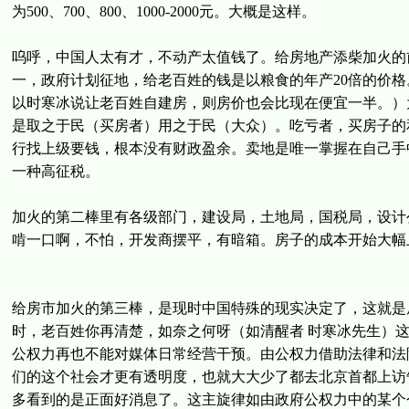
为500、700、800、1000-2000元。大概是这样。
呜呼，中国人太有才，不动产太值钱了。给房地产添柴加火的
一，政府计划征地，给老百姓的钱是以粮食的年产20倍的价格
以时寒冰说让老百姓自建房，则房价也会比现在便宜一半。）
是取之于民（买房者）用之于民（大众）。吃亏者，买房子的
行找上级要钱，根本没有财政盈余。卖地是唯一掌握在自己手
一种高征税。
加火的第二棒里有各级部门，建设局，土地局，国税局，设计
啃一口啊，不怕，开发商摆平，有暗箱。房子的成本开始大幅
给房市加火的第三棒，是现时中国特殊的现实决定了，这就是
时，老百姓你再清楚，如奈之何呀（如清醒者 时寒冰先生）
公权力再也不能对媒体日常经营干预。由公权力借助法律和法
们的这个社会才更有透明度，也就大大少了都去北京首都上访
多看到的是正面好消息了。这主旋律如由政府公权力中的某个