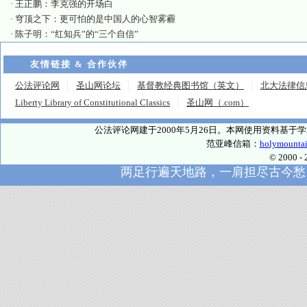
·
王正鹏：李克强的开场白
·
穹顶之下：更可怕的是中国人的心智雾霾
·
陈子明：“红知兵”的“三个自信”
友情链接 & 合作伙伴
公法评论网
圣山网论坛
基督教经典图书馆（英文）
北大法律信
Liberty Library of Constitutional Classics
圣山网（.com）
公法评论网建于2000年5月26日。本网使用资料基
范亚峰信箱：
holymounta
© 2000
两足行遍天地路，一肩担尽古今愁