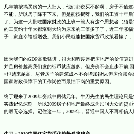
几年前按揭买房的一大批人，他们都说买不起啊，房子不值这
不能，所以房子降不下来。但是能按揭呀，我们的工资十年后
了。为这一大批吃国家财政的上班一簇人有这个思想者（须是2
的工资约十年大都涨到大约为原来的三倍多了了，近三年涨幅
子，家庭幸福感增强。我们小民就能把国家货币政策看懂了，
因为我们的GDP高歌猛进，很大和程度是把房地产的价值算
并且房价越高我们发的纸币就应越多。但房价不会止步不前,因
>也越来越高。尽管房子的建筑成本不会增加很快,但房价却
国家财政保障下的工作岗位而最怕下岗的重要原因。
终于迎来了2009年变成中房储元年。牛刀先生的民生理论只
实践记忆深刻，所以2009房子和地产最终成为民间大众的贷币
的最无奈选择。记住这一年，2009年，普通中国人不再相信
牛刀：2010中国住宅货币化趋势必将破产