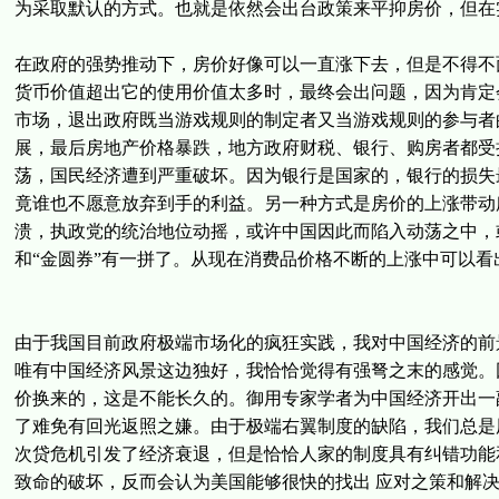
为采取默认的方式。也就是依然会出台政策来平抑房价，但在
在政府的强势推动下，房价好像可以一直涨下去，但是不得不
货币价值超出它的使用价值太多时，最终会出问题，因为肯定
市场，退出政府既当游戏规则的制定者又当游戏规则的参与者
展，最后房地产价格暴跌，地方政府财税、银行、购房者都受
荡，国民经济遭到严重破坏。因为银行是国家的，银行的损失
竟谁也不愿意放弃到手的利益。另一种方式是房价的上涨带动
溃，执政党的统治地位动摇，或许中国因此而陷入动荡之中，
和“金圆券”有一拼了。从现在消费品价格不断的上涨中可以看
由于我国目前政府极端市场化的疯狂实践，我对中国经济的前
唯有中国经济风景这边独好，我恰恰觉得有强弩之末的感觉。
价换来的，这是不能长久的。御用专家学者为中国经济开出一
了难免有回光返照之嫌。由于极端右翼制度的缺陷，我们总是
次贷危机引发了经济衰退，但是恰恰人家的制度具有纠错功能
致命的破坏，反而会认为美国能够很快的找出 应对之策和解