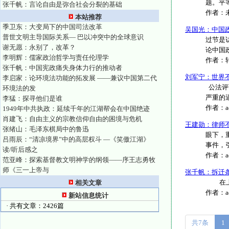
题。平等
张千帆：言论自由是弥合社会分裂的基础
作者：
本站推荐
季卫东：大变局下的中国司法改革
吴国光：中国
普世文明主导国际关系— 巴以冲突中的全球意识
过节是
谢无愿：永别了，改革？
论中国
李明辉：儒家政治哲学与责任伦理学
作者：
张千帆：中国宪政痛失身体力行的推动者
刘军宁：世界
李启家：论环境法功能的拓发展 ——兼议中国第二代
公法评
环境法的发
严重的逼
李猛：探寻他们是谁
作者：
1949年中共执政：延续千年的江湖帮会在中国绝迹
肖建飞：自由主义的宗教信仰自由的困境与危机
王建勋：律师
张绪山：毛泽东棋局中的鲁迅
眼下，
吕雨辰：“清凉境界”中的高层权斗 —《笑傲江湖》
事件，引
读/听后感之
作者：
范亚峰：探索基督教文明神学的纲领——序王志勇牧
师《三一上帝与
张千帆：拆迁
在上海
相关文章
作者：
新站信息统计
· 共有文章：2426篇
共7条
1