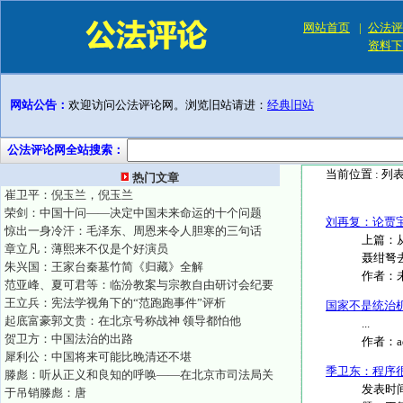
网站首页
|
公法评
资料下
网站公告：
欢迎访问公法评论网。浏览旧站请进：
经典旧站
公法评论网全站搜索：
当前位置 :
列
热门文章
崔卫平：倪玉兰，倪玉兰
荣剑：中国十问——决定中国未来命运的十个问题
刘再复：论贾
惊出一身冷汗：毛泽东、周恩来令人胆寒的三句话
上篇：
章立凡：薄熙来不仅是个好演员
聂绀弩
朱兴国：王家台秦墓竹简《归藏》全解
作者：
范亚峰、夏可君等：临汾教案与宗教自由研讨会纪要
王立兵：宪法学视角下的“范跑跑事件”评析
国家不是统治
起底富豪郭文贵：在北京号称战神 领导都怕他
...
贺卫方：中国法治的出路
作者：
犀利公：中国将来可能比晚清还不堪
季卫东：程序
滕彪：听从正义和良知的呼唤——在北京市司法局关
发表时间
于吊销滕彪：唐