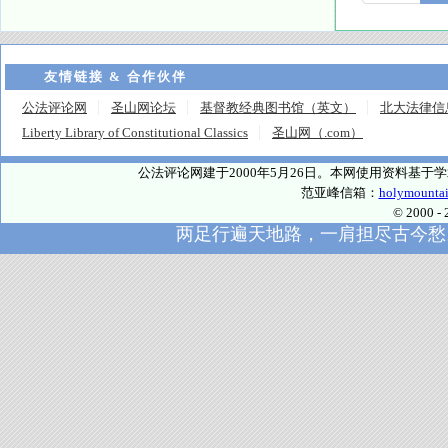
友情链接 & 合作伙伴
公法评论网
圣山网论坛
基督教经典图书馆（英文）
北大法律信
Liberty Library of Constitutional Classics
圣山网（.com）
公法评论网建于2000年5月26日。本网使用资料基
范亚峰信箱：
holymounta
© 2000
两足行遍天地路，一肩担尽古今愁