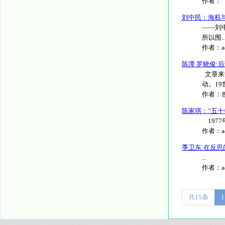
作者：
刘中民：海权
——刘中
所以围....
作者：
陈潭 罗晓俊
文章来
动。19
作者：
陈家琪：“五十
1977
作者：
季卫东:在反
...
作者：
共15条
1