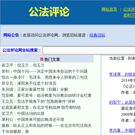
网站首页
|
公法评
资料下
网站公告：
欢迎访问公法评论网。浏览旧站请进：
经典旧站
公法评论网全站搜索：
当前位置 :
列
热门文章
崔卫平：倪玉兰，倪玉兰
荣剑：中国十问——决定中国未来命运的十个问题
李泽厚 刘悦
惊出一身冷汗：毛泽东、周恩来令人胆寒的三句话
2014
章立凡：薄熙来不仅是个好演员
《公正》
朱兴国：王家台秦墓竹简《归藏》全解
作者：
范亚峰、夏可君等：临汾教案与宗教自由研讨会纪要
王立兵：宪法学视角下的“范跑跑事件”评析
刘军宁：从昆
起底富豪郭文贵：在北京号称战神 领导都怕他
最近发
贺卫方：中国法治的出路
2009
犀利公：中国将来可能比晚清还不堪
作者：
滕彪：听从正义和良知的呼唤——在北京市司法局关
李忠夏：中国
于吊销滕彪：唐