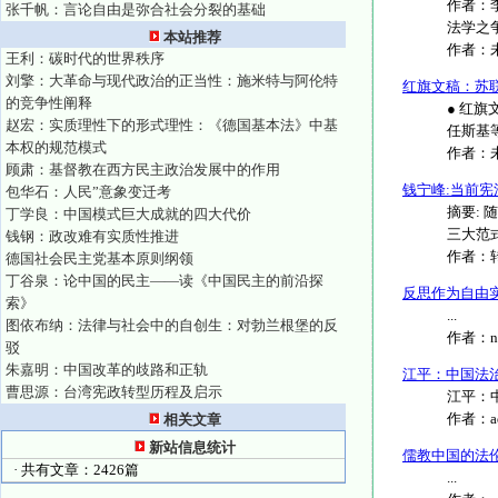
作者：
张千帆：言论自由是弥合社会分裂的基础
法学之争
本站推荐
作者：
王利：碳时代的世界秩序
刘擎：大革命与现代政治的正当性：施米特与阿伦特
红旗文稿：苏联
的竞争性阐释
● 红
赵宏：实质理性下的形式理性：《德国基本法》中基
任斯基
本权的规范模式
作者：
顾肃：基督教在西方民主政治发展中的作用
钱宁峰:当前
包华石：人民”意象变迁考
摘要:
丁学良：中国模式巨大成就的四大代价
三大范
钱钢：政改难有实质性推进
作者：
德国社会民主党基本原则纲领
丁谷泉：论中国的民主——读《中国民主的前沿探
反思作为自由
索》
...
图依布纳：法律与社会中的自创生：对勃兰根堡的反
作者：
n
驳
朱嘉明：中国改革的歧路和正轨
江平：中国法
曹思源：台湾宪政转型历程及启示
江平：中国
作者：
相关文章
新站信息统计
儒教中国的法
· 共有文章：2426篇
...