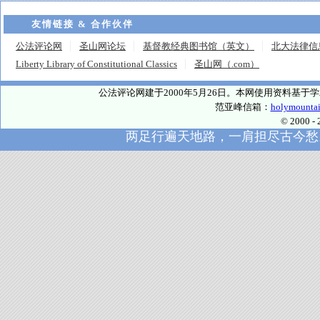
友情链接 & 合作伙伴
公法评论网
圣山网论坛
基督教经典图书馆（英文）
北大法律信
Liberty Library of Constitutional Classics
圣山网（.com）
公法评论网建于2000年5月26日。本网使用资料基
范亚峰信箱：
holymounta
© 2000
两足行遍天地路，一肩担尽古今愁