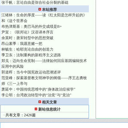
张千帆：言论自由是弥合社会分裂的基础
本站推荐
江绪林：生命的厚度——读《红太阳是怎样升起的》
和《这个世界会
布热津斯基：奥巴马的外交成绩是B+
尹宣：《联邦论》汉语译本序言
余英时：唐宋转型中的思想突破
昂山素季：我愿意赌一把
林毓生：哈耶克论自由的创造力
季卫东：法制重构的新程序主义进路
郑戈：迈向生命宪制——法律如何回应基因编辑技术
应用中的风险
郭道晖：当今中国宪政运动思潮述评
范亚峰：探索基督教文明神学的纲领——序王志勇牧
师《三一上帝与
萧延中：中国传统思维中的“身体政治症候学”
李公明：台湾政治转型中的“治党”与“党治”
相关文章
新站信息统计
· 共有文章：2426篇