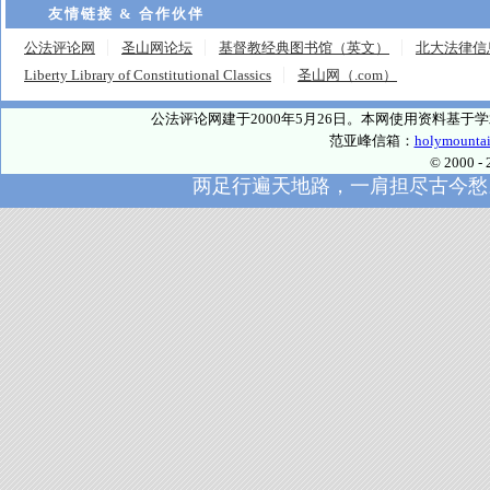
友情链接 & 合作伙伴
公法评论网
圣山网论坛
基督教经典图书馆（英文）
北大法律信
Liberty Library of Constitutional Classics
圣山网（.com）
公法评论网建于2000年5月26日。本网使用资料基
范亚峰信箱：
holymounta
© 2000
两足行遍天地路，一肩担尽古今愁