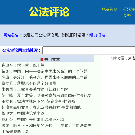
网站首页
|
公法评
资料下
网站公告：
欢迎访问公法评论网。浏览旧站请进：
经典旧站
公法评论网全站搜索：
当前位置 :
列
热门文章
崔卫平：倪玉兰，倪玉兰
荣剑：中国十问——决定中国未来命运的十个问题
惊出一身冷汗：毛泽东、周恩来令人胆寒的三句话
章立凡：薄熙来不仅是个好演员
朱兴国：王家台秦墓竹简《归藏》全解
范亚峰、夏可君等：临汾教案与宗教自由研讨会纪要
王立兵：宪法学视角下的“范跑跑事件”评析
起底富豪郭文贵：在北京号称战神 领导都怕他
贺卫方：中国法治的出路
犀利公：中国将来可能比晚清还不堪
滕彪：听从正义和良知的呼唤——在北京市司法局关
于吊销滕彪：唐