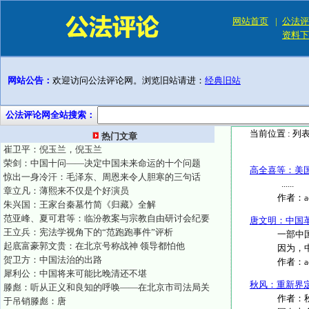
网站首页
|
公法评
资料下
网站公告：
欢迎访问公法评论网。浏览旧站请进：
经典旧站
公法评论网全站搜索：
当前位置 :
列
热门文章
崔卫平：倪玉兰，倪玉兰
荣剑：中国十问——决定中国未来命运的十个问题
高全喜等：美
惊出一身冷汗：毛泽东、周恩来令人胆寒的三句话
......
章立凡：薄熙来不仅是个好演员
作者：
朱兴国：王家台秦墓竹简《归藏》全解
范亚峰、夏可君等：临汾教案与宗教自由研讨会纪要
唐文明：中国
王立兵：宪法学视角下的“范跑跑事件”评析
一部中
起底富豪郭文贵：在北京号称战神 领导都怕他
因为，
贺卫方：中国法治的出路
作者：
犀利公：中国将来可能比晚清还不堪
秋风：重新界
滕彪：听从正义和良知的呼唤——在北京市司法局关
作者：
于吊销滕彪：唐