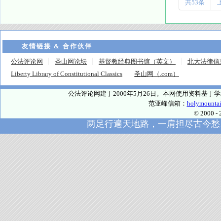
共53条
友情链接 & 合作伙伴
公法评论网
圣山网论坛
基督教经典图书馆（英文）
北大法律信
Liberty Library of Constitutional Classics
圣山网（.com）
公法评论网建于2000年5月26日。本网使用资料基
范亚峰信箱：
holymounta
© 2000
两足行遍天地路，一肩担尽古今愁