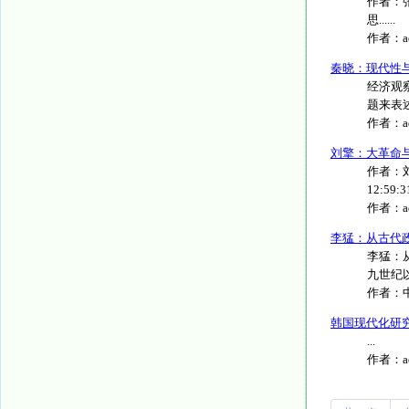
作者：
思......
作者：
秦晓：现代性
经济观
题来表述
作者：
刘擎：大革命
作者：刘
12:59:3
作者：
李猛：从古代
李猛：
九世纪以
作者：
韩国现代化研
...
作者：