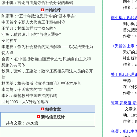
国有十个省
张千帆：言论自由是弥合社会分裂的基础
作者：
本站推荐
陈家琪：“五十年政治反思”中的“基本事实”
刘小枫：现代
中国首个专职人大代表工作室被叫停
刘小枫
王学典：甘阳怎样欺世盗名的？
首先把政
守鱼：精妙设计下的“与他人通奸”
作者：
圣约神学
《夭折的上帝
李忠夏：作为社会整合的宪法解释——以宪法变迁为
夭折的
切入点
社出版时间
会党： 在中国拯救自由随想录之七 民族自由主义和
作者：
想象的共同体
秋风，萧瀚，王建勋：致李庄案相关司法人员的公开
关于现代化理
信
来源：《
林国基：格劳修斯《海洋自由论》中译本序言
在《外交
李闻莺：令氏家族的“红与黑”
作者：
李凡：基督教对中国政治的影响
回到2003：大V升起的地方
陈潭 罗晓俊
文章来
相关文章
动。19
新站信息统计
作者：
· 共有文章：2426篇
张灏：现代中