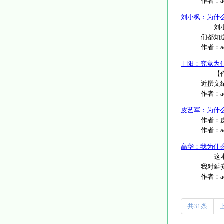
作者：
刘小枫：为什
刘小枫
们都知道
作者：
于阳：究竟为
【作者
近撰文
作者：
皮艺军：为什么
作者：皮
作者：
高华：我为什
这本书
我对延安
作者：
共31条