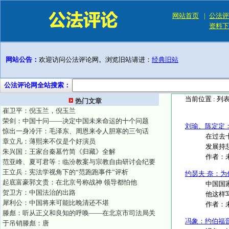
网站首页
|
公法评
资料下
网站公告：
欢迎访问公法评论网。浏览旧站请进：
经典旧站
公法评论网全站搜索：
当前位置 :
列
热门文章
崔卫平：倪玉兰，倪玉兰
荣剑：中国十问——决定中国未来命运的十个问题
刘瑜、陈定定
惊出一身冷汗：毛泽东、周恩来令人胆寒的三句话
在过去
章立凡：薄熙来不仅是个好演员
发展持悲
朱兴国：王家台秦墓竹简《归藏》全解
作者：
范亚峰、夏可君等：临汾教案与宗教自由研讨会纪要
王立兵：宪法学视角下的“范跑跑事件”评析
约瑟夫·奈：
起底富豪郭文贵：在北京号称战神 领导都怕他
中国国
贺卫方：中国法治的出路
他这样
犀利公：中国将来可能比晚清还不堪
作者：
滕彪：听从正义和良知的呼唤——在北京市司法局关
冯象：约伯福
于吊销滕彪：唐