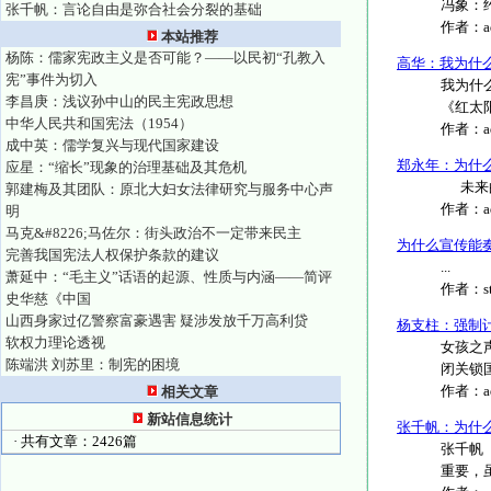
冯象：约伯福
张千帆：言论自由是弥合社会分裂的基础
作者：
本站推荐
杨陈：儒家宪政主义是否可能？——以民初“孔教入
高华：我为什
宪”事件为切入
我为什
李昌庚：浅议孙中山的民主宪政思想
《红太阳
中华人民共和国宪法（1954）
作者：
成中英：儒学复兴与现代国家建设
郑永年：为什么
应星：“缩长”现象的治理基础及其危机
未来的历
郭建梅及其团队：原北大妇女法律研究与服务中心声
作者：
明
马克&#8226;马佐尔：街头政治不一定带来民主
为什么宣传能
完善我国宪法人权保护条款的建议
...
萧延中：“毛主义”话语的起源、性质与内涵——简评
作者：
s
史华慈《中国
山西身家过亿警察富豪遇害 疑涉发放千万高利贷
杨支柱：强制
软权力理论透视
女孩之
陈端洪 刘苏里：制宪的困境
闭关锁国
作者：
相关文章
新站信息统计
张千帆：为什
· 共有文章：2426篇
张千帆
重要，