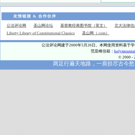
友情链接 & 合作伙伴
公法评论网
圣山网论坛
基督教经典图书馆（英文）
北大法律信
Liberty Library of Constitutional Classics
圣山网（.com）
公法评论网建于2000年5月26日。本网使用资料基
范亚峰信箱：
holymounta
© 2000
两足行遍天地路，一肩担尽古今愁