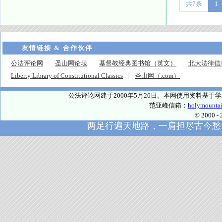
共7条
1
友情链接 & 合作伙伴
公法评论网
圣山网论坛
基督教经典图书馆（英文）
北大法律信
Liberty Library of Constitutional Classics
圣山网（.com）
公法评论网建于2000年5月26日。本网使用资料基
范亚峰信箱：
holymounta
© 2000
两足行遍天地路，一肩担尽古今愁