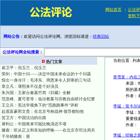
网站首页
|
公法评
资料下
网站公告：
欢迎访问公法评论网。浏览旧站请进：
经典旧站
公法评论网全站搜索：
当前位置 :
列
热门文章
崔卫平：倪玉兰，倪玉兰
荣剑：中国十问——决定中国未来命运的十个问题
章雪富：内在三
惊出一身冷汗：毛泽东、周恩来令人胆寒的三句话
来源：维
章立凡：薄熙来不仅是个好演员
斯的基本
朱兴国：王家台秦墓竹简《归藏》全解
作者：
范亚峰、夏可君等：临汾教案与宗教自由研讨会纪要
王立兵：宪法学视角下的“范跑跑事件”评析
李猛：笛卡尔
起底富豪郭文贵：在北京号称战神 领导都怕他
李猛：
贺卫方：中国法治的出路
重要线
犀利公：中国将来可能比晚清还不堪
作者：
滕彪：听从正义和良知的呼唤——在北京市司法局关
李猛：经验之
于吊销滕彪：唐