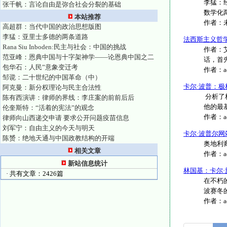
李猛：
张千帆：言论自由是弥合社会分裂的基础
数学化
本站推荐
作者：
高超群：当代中国的政治思想版图
李猛：亚里士多德的两条道路
法西斯主义哲
Rana Siu Inboden:民主与社会：中国的挑战
作者：
范亚峰：恩典中国与十字架神学——论恩典中国之二
话，首先
包华石：人民”意象变迁考
作者：
邹谠：二十世纪的中国革命（中）
卡尔·波普：
阿克曼：新分权理论与民主合法性
分析了
陈有西演讲：律师的界线：李庄案的前前后后
他的最基
伦奎斯特：“活着的宪法”的观念
作者：
律师向山西递交申请 要求公开问题疫苗信息
刘军宁：自由主义的今天与明天
卡尔·波普尔网站(Th
陈赟：绝地天通与中国政教结构的开端
奥地利裔
相关文章
作者：
新站信息统计
林国基：卡尔·
· 共有文章：2426篇
在不朽的
波赛冬的
作者：