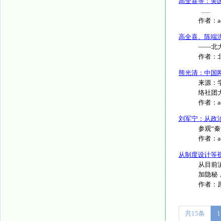
高全喜等：美
......
作者：
高全喜、陈端
——北大
作者：
熊光清：中国
来源：
络社团大
作者：
刘军宁：从政
参观“秦
作者：
从制度设计等
从目前
加隐秘
作者：
共15条
1