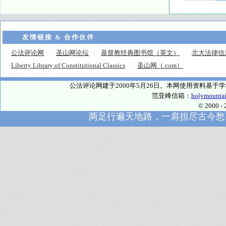
友情链接 & 合作伙伴
公法评论网
圣山网论坛
基督教经典图书馆（英文）
北大法律信
Liberty Library of Constitutional Classics
圣山网（.com）
公法评论网建于2000年5月26日。本网使用资料基
范亚峰信箱：
holymounta
© 2000
两足行遍天地路，一肩担尽古今愁