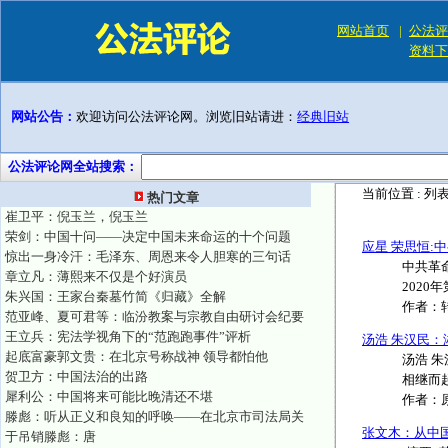
网站首页
|
公法评
资料下
网站公告：
欢迎访问公法评论网。浏览旧站请进：
经典旧站
公法评论网全站搜索：
当前位置 :
列
热门文章
崔卫平：倪玉兰，倪玉兰
荣剑：中国十问——决定中国未来命运的十个问题
应星 荣思恒:
惊出一身冷汗：毛泽东、周恩来令人胆寒的三句话
中共革命
章立凡：薄熙来不仅是个好演员
2020年
朱兴国：王家台秦墓竹简《归藏》全解
作者：
范亚峰、夏可君等：临汾教案与宗教自由研讨会纪要
王立兵：宪法学视角下的“范跑跑事件”评析
汤浩 朱汉民
起底富豪郭文贵：在北京号称战神 领导都怕他
汤浩 
贺卫方：中国法治的出路
相继而
犀利公：中国将来可能比晚清还不堪
作者：
滕彪：听从正义和良知的呼唤——在北京市司法局关
张文木：从中
于吊销滕彪：唐