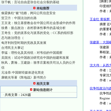
[摘要
张千帆：言论自由是弥合社会分裂的基础
印度殖民
本站推荐
作者：
偷梁换柱“被”结婚，拷问公民信息安全
贺卫方：中国法治的出路
王金红 黄振
王京龙：独立基督教会在中国公民社会形成中的作用
摘要 
徐勇：接点政治：农村群体性事件的县域分析
的重要
王奇生：党的派系化与派系的党化：CC系的组织形
作者：
态与政治理念（
张建新：大国
匈牙利转型时期的宪政及其发展
张建新
台湾民主大事记
释框架
李猛：理性化及其传统：对韦伯的中国观察
作者：
吴国光：试论中国政治研究在中国的创建和发展
秋风，萧瀚，王建勋：致李庄案相关司法人员的公开
沈大伟：从西
信
作者：
元淦恭:中国财经媒体进化简史
专家沈大伟(
康晓光等著《阵地战》新书简介
作者：
相关文章
抗争性政治与
新站信息统计
抗争性政治
· 共有文章：2426篇
Regime ..
作者：