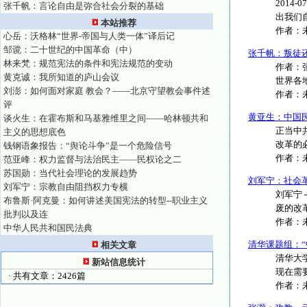
2014
张千帆：言论自由是弥合社会分裂的基础
出我们自
本站推荐
作者：
心岳：沃格林“世界-帝国与人类一体”译后记
邹谠：二十世纪的中国革命（中）
张千帆：叛徒
林来梵：规范宪法的条件和宪法规范的变动
作者：张
黄克诚：我所知道的庐山会议
世界各地
刘澎：如何面对家庭 教会？——北京守望教会事件述
作者：
评
黄亚生：中国
谈火生：在霍布斯和马基雅维里之间——哈林顿共和
正当中
主义的思想底色
改革的
钱钢语象报告：“舆论斗争”是一个危险信号
作者：
范亚峰：权力监督与法治民主——民权论之二
苏国勋：当代社会理论的发展趋势
刘军宁：社会
刘军宁：宗教自由阻挡权力专横
刘军宁
布鲁斯·阿克曼：如何讲述美国宪法的转型--职业主义
废的改革
批判以及连
作者：
中华人民共和国民法典
清华课题组：“
相关文章
清华大
新站信息统计
现在需
· 共有文章：2426篇
作者：