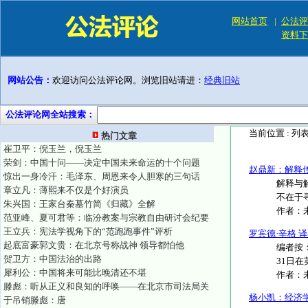
网站首页
|
公法评
资料下
网站公告：
欢迎访问公法评论网。浏览旧站请进：
经典旧站
公法评论网全站搜索：
当前位置 :
列
热门文章
崔卫平：倪玉兰，倪玉兰
荣剑：中国十问——决定中国未来命运的十个问题
赵鼎新：解释
惊出一身冷汗：毛泽东、周恩来令人胆寒的三句话
解释与
章立凡：薄熙来不仅是个好演员
不在于寻
朱兴国：王家台秦墓竹简《归藏》全解
作者：
范亚峰、夏可君等：临汾教案与宗教自由研讨会纪要
王立兵：宪法学视角下的“范跑跑事件”评析
罗宾德·辛格 
起底富豪郭文贵：在北京号称战神 领导都怕他
编者按：
贺卫方：中国法治的出路
31日在
犀利公：中国将来可能比晚清还不堪
作者：
滕彪：听从正义和良知的呼唤——在北京市司法局关
杨小凯：经济
于吊销滕彪：唐