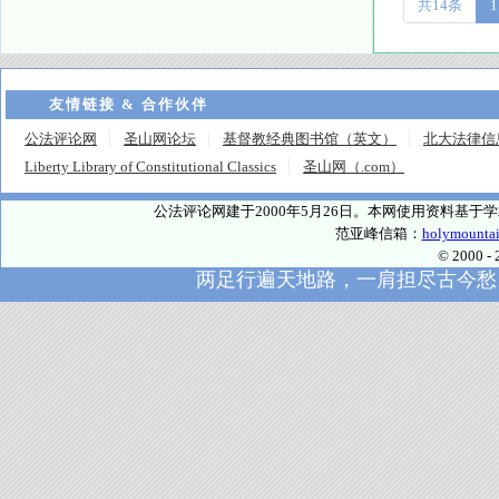
共14条
1
友情链接 & 合作伙伴
公法评论网
圣山网论坛
基督教经典图书馆（英文）
北大法律信
Liberty Library of Constitutional Classics
圣山网（.com）
公法评论网建于2000年5月26日。本网使用资料基
范亚峰信箱：
holymounta
© 2000
两足行遍天地路，一肩担尽古今愁