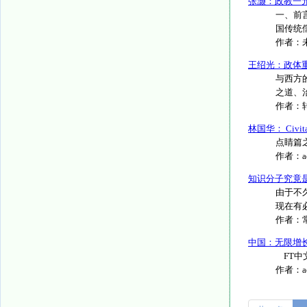
张灏：政教一
一、前
国传统儒
作者：
王绍光：政体
与西方
之道、
作者：
林国华： Civ
点睛篇之9
作者：
知识分子究竟
由于不
现在有必
作者：
中国：无限增
FT中
作者：