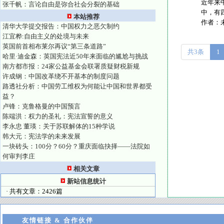
近年来
张千帆：言论自由是弥合社会分裂的基础
中，有
本站推荐
作者：
清华大学提交报告：中国权力之恶欠制约
江宜桦:自由主义的处境与未来
英国前首相布莱尔再议“第三条道路”
共3条
1
哈里·迪金森：英国宪法近50年来面临的尴尬与挑战
南方都市报：24家公益基金会联署质疑财税新规
许成钢：中国改革绕不开基本的制度问题
路透社分析：中国劳工维权为何能让中国和世界都受
益？
卢锋：克鲁格曼的中国预言
陈端洪：权力的圣礼：宪法宣誓的意义
李永忠 董瑛：关于苏联解体的15种学说
韩大元：宪法学的未来发展
一块砖头：100分？60分？重庆面临抉择——法院如
何审判李庄
相关文章
新站信息统计
· 共有文章：2426篇
友情链接 & 合作伙伴