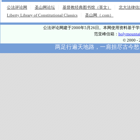
公法评论网
圣山网论坛
基督教经典图书馆（英文）
北大法律信
Liberty Library of Constitutional Classics
圣山网（.com）
公法评论网建于2000年5月26日。本网使用资料基
范亚峰信箱：
holymounta
© 2000
两足行遍天地路，一肩担尽古今愁