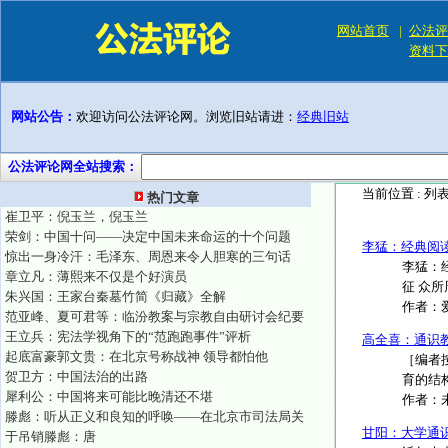
网站首页
|
公法评
资料下
网站公告：
欢迎访问公法评论网。浏览旧站请进：
经典旧站
公法评论网全站搜索：
当前位置 :
列
热门文章
崔卫平：倪玉兰，倪玉兰
荣剑：中国十问——决定中国未来命运的十个问题
李猛：经典阅
惊出一身冷汗：毛泽东、周恩来令人胆寒的三句话
李猛：
章立凡：薄熙来不仅是个好演员
征 众所
朱兴国：王家台秦墓竹简《归藏》全解
作者：
范亚峰、夏可君等：临汾教案与宗教自由研讨会纪要
王立兵：宪法学视角下的“范跑跑事件”评析
高全喜：通识
起底富豪郭文贵：在北京号称战神 领导都怕他
［编者
贺卫方：中国法治的出路
育的结
犀利公：中国将来可能比晚清还不堪
作者：
滕彪：听从正义和良知的呼唤——在北京市司法局关
甘阳：大学通
于吊销滕彪：唐