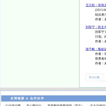
王江松：笑张
(201
站出来》
作者：
刘军宁：民主
刘军宁
计划。
作者：
张千帆：叛徒
作者：张
世界各地
作者：
共162条
友情链接 & 合作伙伴
公法评论网
圣山网论坛
基督教经典图书馆（英文）
北大法律信