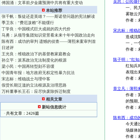
吴思：公民做
傅国涌：文革前夕金庸预测中共将有重大变动
一、民
本站推荐
雾散云开
张千帆：叛徒还是英雄？——斯诺登问题的宪法解读
作者：
季卫东：“费厄泼赖”不能缓行
丁学良：中国模式巨大成就的四大代价
宋志标：维稳
马勇：从领导集团知识背景看未来十年中国政治走向
造成沈
陈有西：成功的审判 遗憾的侦查——薄熙来案审判首
一，一
日述评
作者：
王光良：维稳政治下的基督教家庭教会
陈子明：“红知
孙立平：派系政治无法制度化的根源
红知兵
梁小民：中国再转型刻不容缓
表现出
中国青年报：地方政府无权定性暴力抗法
作者：
宋志标：维稳战士与理中客
假货长期泛滥的立法根源及治理思路
章立凡：薄熙
万科董事长王石：应尽快废除拆迁制度
作者：
相关文章
的预期
新站信息统计
作者：
· 共有文章：2426篇
陈有西：成功
今天通
场媒体
作者：